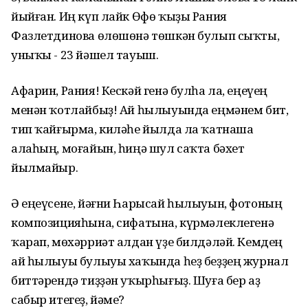
йыйған. Иң күп лайк Өфө ҡыҙы Рания
Фазлетдинова өлөшөнә төшкән булып сыҡты,
уныҡы - 23 йәшел тауыш.
Афарин, Рания! Кескәй генә булһа ла, еңеүең
менән ҡотлайбыҙ! Ай һылыуында еңмәнем бит,
тип ҡайғырма, киләһе йылда ла ҡатнаша
алаһың, моғайын, һиңә шул саҡта бәхет
йылмайыр.
Ә еңеүсене, йәғни Һарысай һылыуын, фотоның
композицияһына, сифатына, күрмәлеклегенә
ҡарап, мөхәрриәт алдан үҙе билдәләй. Кемдең
ай һылыуы булыуы хаҡында һеҙ беҙҙең журнал
биттәрендә тиҙҙән уҡырһығыҙ. Шуға бер аҙ
сабыр итегеҙ, йәме?