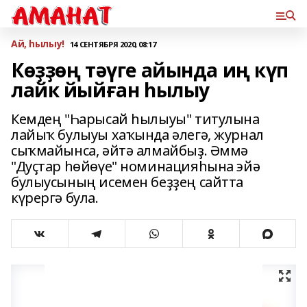
Ай, һылыу!
14 СЕНТЯБРЯ 2020, 08:17
Көҙҙөң тәүге айында иң күп
лайк йыйған һылыу
Кемдең "Һарысай һылыуы" титулына
лайыҡ булыуы хаҡында әлегә, журнал
сыҡмайынса, әйтә алмайбыҙ. Әммә
"Дуҫтар һөйөүе" номинацияһына эйә
булыусының исемен беҙҙең сайтта
күрергә була.