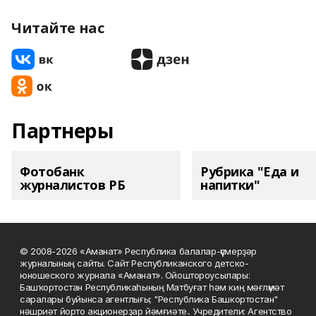
Читайте нас
Партнеры
Фотобанк
Рубрика "Еда и
журналистов РБ
напитки"
© 2008-2026 «Аманат» Республика балалар-үҫмерҙәр
журналының сайты. Сайт Республиканского детско-
юношеского журнала «Аманат». Ойоштороусылары:
Башҡортостан Республикаһының Матбуғат һәм киң мәғлүмәт
саралары буйынса агентлығы; "Республика Башкортостан"
нәшриәт йорто акционерҙар йәмғиәте.. Учредители: Агентство