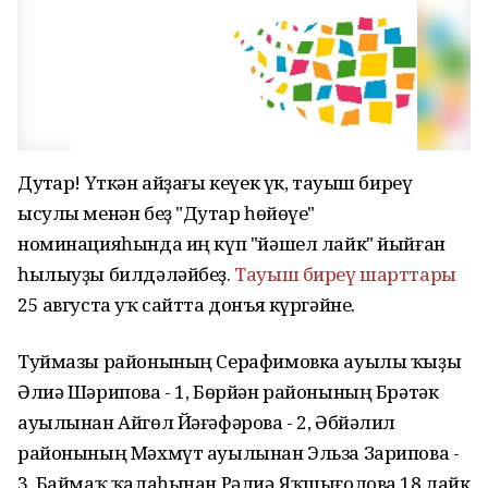
Дуҫтар! Үткән айҙағы кеүек үк, тауыш биреү
ысулы менән беҙ "Дуҫтар һөйөүе"
номинацияһында иң күп "йәшел лайк" йыйған
һылыуҙы билдәләйбеҙ.
Тауыш биреү шарттары
25 августа уҡ сайтта донъя күргәйне.
Туймазы районының Серафимовка ауылы ҡыҙы
Әлиә Шәрипова - 1,
Бөрйән районының Брәтәк
ауылынан Айгөл Йәғәфәрова - 2, Әбйәлил
районының Мәхмүт ауылынан Эльза Зарипова -
3, Баймаҡ ҡалаһынан Рәлиә Яҡшығолова 18 лайк