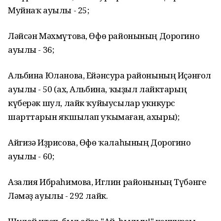
Муйнаҡ ауылы - 25;
Ләйсән Мәхмүтова, Өфө районының Дорогино
ауылы - 36;
Альбина Юланова, Ейәнсура районының Иҫәнғол
ауылы - 50 (ах, Альбина, ҡыҙыл лайктарың
күберәк шул, лайк ҡуйыусылар укнкурс
шарттарын яҡшылап уҡымаған, ахыры);
Айгизә Иҙрисова, Өфө ҡалаһының Дорогино
ауылы - 60;
Азалия Ибраһимова, Иглин районының Түбәнге
Ләмәҙ ауылы - 292 лайк.