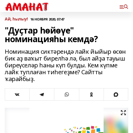
Ай, һылыу!
16 НОЯБРЯ 2020, 07:47
"Дуҫтар һөйөүе"
номинацияһы кемдә?
Номинация сиктәрендә лайк йыйыр өсөн
бик аҙ ваҡыт бирелһә лә, был айҙа тауыш
биреүселәр һаны күп булды. Кем күпме
лайк туплаған тиһегеҙме? Сайтты
ҡарайбыҙ.