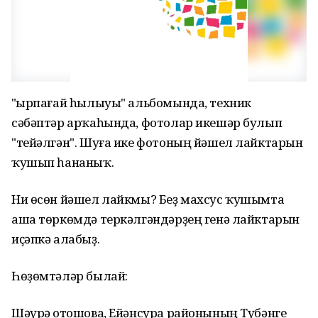
"Ҡырпағай һылыуы" альбомында, техник
сәбәптәр арҡаһында, фотолар икешәр булып
"тейәлгән". Шуға ике фотоның йәшел лайктарын
ҡушып һананыҡ.
Ни өсөн йәшел лайкмы? Беҙ махсус ҡушымта
аша төркөмдә теркәлгәндәрҙең генә лайктарын
иҫәпкә алабыҙ.
Һөҙөмтәләр былай:
Шәүрә Ҡотошова, Ейәнсура районының Түбәнге