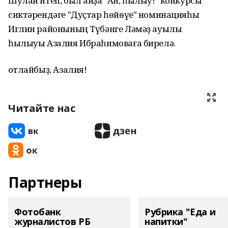
Шулай итеп, был айҙа "Ай, һылыу!" конкурсы
сиктәрендәге "Дуҫтар һөйөүе" номинацияһы
Иглин районының Түбәнге Ләмәҙ ауылы
һылыуы Азалия Ибраһимоваға бирелә.
Ҡотлайбыҙ, Азалия!
Читайте нас
Партнеры
Фотобанк
Рубрика "Еда и
журналистов РБ
напитки"