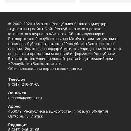
© 2008-2026 «Аманат» Республика балалар-үҫмерҙәр
журналының сайты. Сайт Республиканского детско-
юношеского журнала «Аманат». Ойоштороусылары:
Башҡортостан Республикаһының Матбуғат һәм киң мәғлүмәт
саралары буйынса агентлығы; "Республика Башкортостан"
нәшриәт йорто акционерҙар йәмғиәте.. Учредители: Агентство
по печати и средствам массовой информации Республики
Башкортостан; Акционерное общество Издательский дом
«Республика Башкортостан».
Об использовании персональных данных
Телефон
8 (347) 246-31-05
Эл. почта
amanat@yandex.ru
Адрес
450079, Республика Башкортостан, г. Уфа, ул. 50-летия
Октября, 13, 7 этаж
Редакция
8 (347) 246-31-05