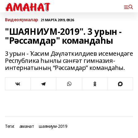
Bидеояҙмалар
21 МАРТА 2019, 09:26
"ШАЯНИУМ-2019". 3 урын -
"Рәссамдар" командаһы
3 урын - Ҡасим Дәүләткилдиев исемендәге
Республика һынлы сәнғәт гимназия-
интернатының “Рәссамдар” командаһы.
Теги:
аманат
шаяниум-2019