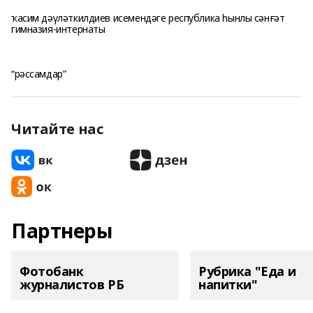
ҡасим дәүләткилдиев исемендәге республика һынлы сәнғәт
гимназия-интернаты
“рәссамдар”
Читайте нас
Партнеры
Фотобанк
Рубрика "Еда и
журналистов РБ
напитки"