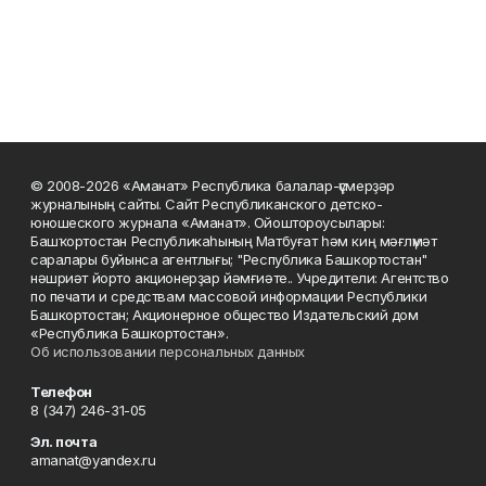
© 2008-2026 «Аманат» Республика балалар-үҫмерҙәр
журналының сайты. Сайт Республиканского детско-
юношеского журнала «Аманат». Ойоштороусылары:
Башҡортостан Республикаһының Матбуғат һәм киң мәғлүмәт
саралары буйынса агентлығы; "Республика Башкортостан"
нәшриәт йорто акционерҙар йәмғиәте.. Учредители: Агентство
по печати и средствам массовой информации Республики
Башкортостан; Акционерное общество Издательский дом
«Республика Башкортостан».
Об использовании персональных данных
Телефон
8 (347) 246-31-05
Эл. почта
amanat@yandex.ru