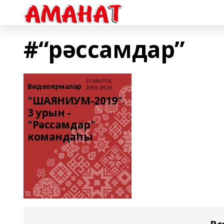
#“рәссамдар”
21 МАРТА
Bидеояҙмалар
2019, 09:26
"ШАЯНИУМ-2019". 
3 урын - 
"Рәссамдар" 
командаһы