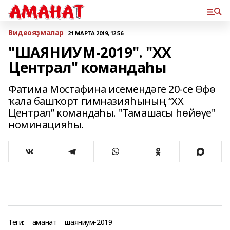
Bидеояҙмалар
21 МАРТА 2019, 12:56
"ШАЯНИУМ-2019". "ХХ
Централ" командаһы
Фатима Мостафина исемендәге 20-се Өфө
ҡала башҡорт гимназияһының “XX
Централ” командаһы. "Тамашасы һөйөүе"
номинацияһы.
Теги:
аманат
шаяниум-2019