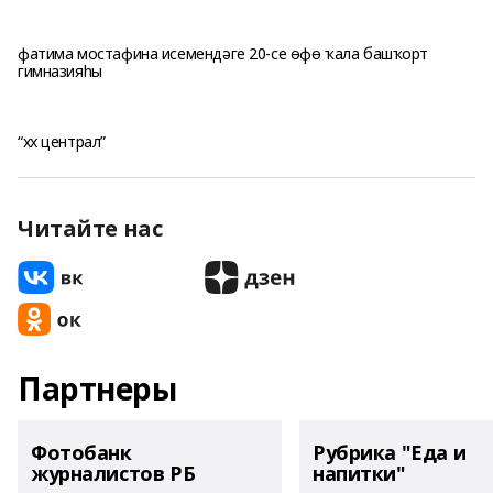
фатима мостафина исемендәге 20-се өфө ҡала башҡорт
гимназияһы
“xx централ”
Читайте нас
Партнеры
Фотобанк
Рубрика "Еда и
журналистов РБ
напитки"