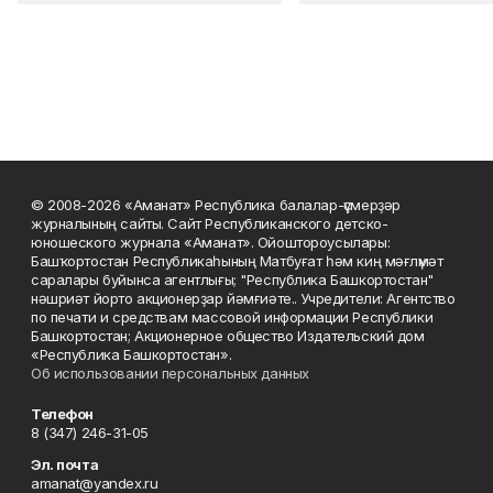
© 2008-2026 «Аманат» Республика балалар-үҫмерҙәр
журналының сайты. Сайт Республиканского детско-
юношеского журнала «Аманат». Ойоштороусылары:
Башҡортостан Республикаһының Матбуғат һәм киң мәғлүмәт
саралары буйынса агентлығы; "Республика Башкортостан"
нәшриәт йорто акционерҙар йәмғиәте.. Учредители: Агентство
по печати и средствам массовой информации Республики
Башкортостан; Акционерное общество Издательский дом
«Республика Башкортостан».
Об использовании персональных данных
Телефон
8 (347) 246-31-05
Эл. почта
amanat@yandex.ru