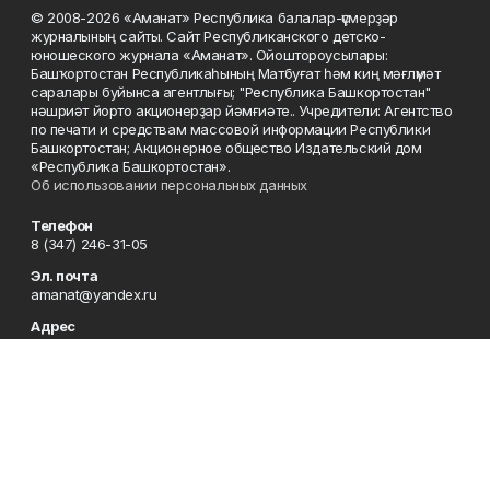
© 2008-2026 «Аманат» Республика балалар-үҫмерҙәр
журналының сайты. Сайт Республиканского детско-
юношеского журнала «Аманат». Ойоштороусылары:
Башҡортостан Республикаһының Матбуғат һәм киң мәғлүмәт
саралары буйынса агентлығы; "Республика Башкортостан"
нәшриәт йорто акционерҙар йәмғиәте.. Учредители: Агентство
по печати и средствам массовой информации Республики
Башкортостан; Акционерное общество Издательский дом
«Республика Башкортостан».
Об использовании персональных данных
Телефон
8 (347) 246-31-05
Эл. почта
amanat@yandex.ru
Адрес
450079, Республика Башкортостан, г. Уфа, ул. 50-летия
Октября, 13, 7 этаж
Редакция
8 (347) 246-31-05
Приемная
8 (347) 246-31-05