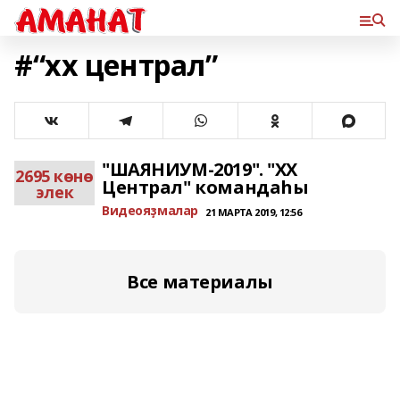
#“xx централ”
"ШАЯНИУМ-2019". "ХХ
2695 көнө
Централ" командаһы
элек
Bидеояҙмалар
21 МАРТА 2019, 12:56
Все материалы