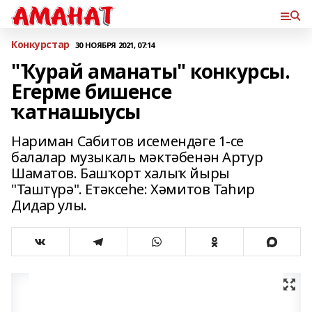
Конкурстар
30 НОЯБРЯ 2021, 07:14
"Ҡурай аманаты" конкурсы.
Егерме бишенсе
ҡатнашыусы
Нариман Сабитов исемендәге 1-се
балалар музыкаль мәктәбенән Артур
Шаматов. Башҡорт халыҡ йыры
"Таштүрә". Етәксеһе: Хәмитов Таһир
Дидар улы.