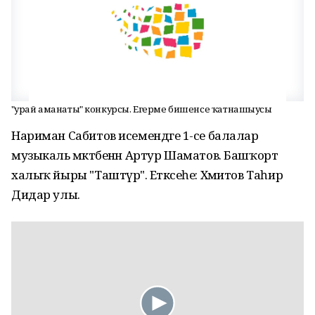
"Ҡурай аманаты" конкурсы. Егерме бишенсе ҡатнашыусы
Нариман Сабитов исемендәге 1-се балалар
музыкаль мәктәбенән Артур Шаматов. Башҡорт
халыҡ йыры "Таштүрә". Етәксеһе: Хәмитов Таһир
Дидар улы.