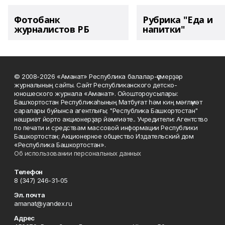
Фотобанк
Рубрика "Еда и
журналистов РБ
напитки"
© 2008-2026 «Аманат» Республика балалар-үҫмерҙәр
журналының сайты. Сайт Республиканского детско-
юношеского журнала «Аманат». Ойоштороусылары:
Башҡортостан Республикаһының Матбуғат һәм киң мәғлүмәт
саралары буйынса агентлығы; "Республика Башкортостан"
нәшриәт йорто акционерҙар йәмғиәте.. Учредители: Агентство
по печати и средствам массовой информации Республики
Башкортостан; Акционерное общество Издательский дом
«Республика Башкортостан».
Об использовании персональных данных
Телефон
8 (347) 246-31-05
Эл. почта
amanat@yandex.ru
Адрес