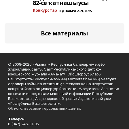
82-се ҡатнашыусы
Конкурстар
8 ДЕКАБРЯ 2021, 06:15
Все материалы
© 2008-2026 «Аманат» Республика балалар-үҫмерҙәр
журналының сайты. Сайт Республиканского детско-
юношеского журнала «Аманат». Ойоштороусылары:
Башҡортостан Республикаһының Матбуғат һәм киң мәғлүмәт
саралары буйынса агентлығы; "Республика Башкортостан"
нәшриәт йорто акционерҙар йәмғиәте.. Учредители: Агентство
по печати и средствам массовой информации Республики
Башкортостан; Акционерное общество Издательский дом
«Республика Башкортостан».
Об использовании персональных данных
Телефон
8 (347) 246-31-05