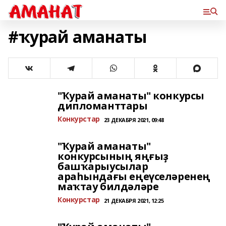
#ҡурай аманаты
"Ҡурай аманаты" конкурсы
дипломанттары
Конкурстар
23 ДЕКАБРЯ 2021, 09:48
"Ҡурай аманаты"
конкурсының яңғыҙ
башҡарыусылар
араһындағы еңеүселәренең
маҡтау билдәләре
Конкурстар
21 ДЕКАБРЯ 2021, 12:25