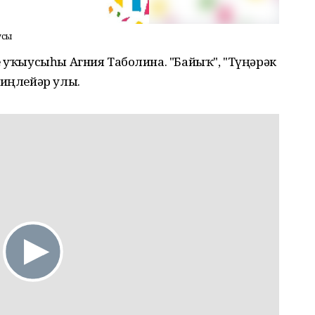
усы
е уҡыусыһы Агния Таболина. "Байыҡ", "Түңәрәк
Миңлейәр улы.