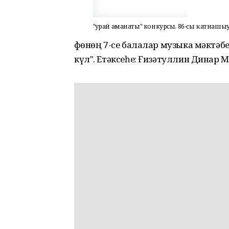
"Ҡурай аманаты" конкурсы. 86-сы ҡатнашы
Өфөнөң 7-се балалар музыка мәктәб
күл". Етәксеһе: Ғизәтуллин Динар 