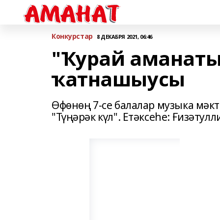
Конкурстар
8 ДЕКАБРЯ 2021, 06:46
"Ҡурай аманаты"
ҡатнашыусы
Өфөнөң 7-се балалар музыка мәк
"Түңәрәк күл". Етәксеһе: Ғизәту