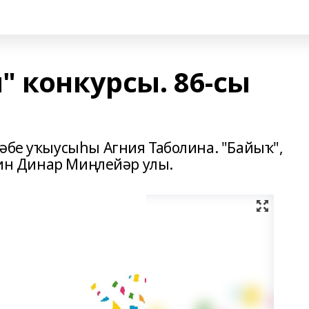
 конкурсы. 86-сы
тәбе уҡыусыһы Агния Таболина. "Байыҡ",
ллин Динар Миңлейәр улы.