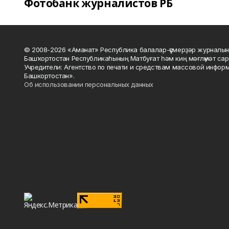
Фотобанк журналистов РБ
© 2008-2026 «Аманат» Республика балалар-үҫмерҙәр журналын
Башҡортостан Республикаһының Матбуғат һәм киң мәғлүмәт сар
Учредители: Агентство по печати и средствам массовой инфор
Башкортостан».
Об использовании персональных данных