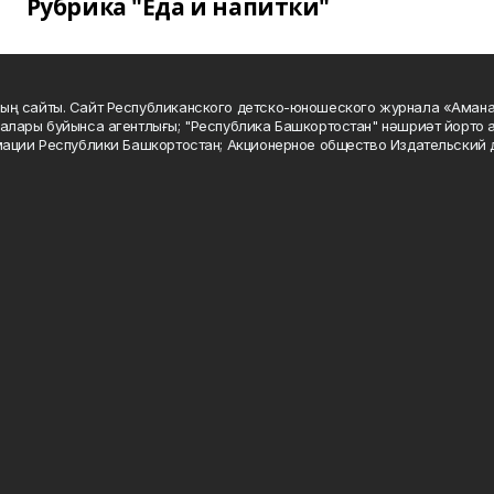
Рубрика "Еда и напитки"
ың сайты. Сайт Республиканского детско-юношеского журнала «Аман
алары буйынса агентлығы; "Республика Башкортостан" нәшриәт йорто а
мации Республики Башкортостан; Акционерное общество Издательский