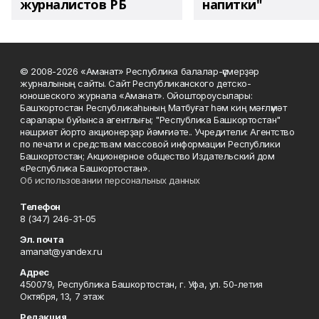
журналистов РБ
напитки"
© 2008-2026 «Аманат» Республика балалар-үҫмерҙәр
журналының сайты. Сайт Республиканского детско-
юношеского журнала «Аманат». Ойоштороусылары:
Башҡортостан Республикаһының Матбуғат һәм киң мәғлүмәт
саралары буйынса агентлығы; "Республика Башкортостан"
нәшриәт йорто акционерҙар йәмғиәте.. Учредители: Агентство
по печати и средствам массовой информации Республики
Башкортостан; Акционерное общество Издательский дом
«Республика Башкортостан».
Об использовании персональных данных
Телефон
8 (347) 246-31-05
Эл. почта
amanat@yandex.ru
Адрес
450079, Республика Башкортостан, г. Уфа, ул. 50-летия
Октября, 13, 7 этаж
Редакция