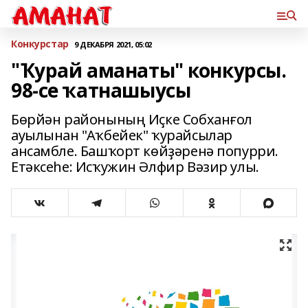
Конкурстар
9 ДЕКАБРЯ 2021, 05:02
"Ҡурай аманаты" конкурсы.
98-се ҡатнашыусы
Бөрйән районының Иҫке Собханғол
ауылынан "Аҡбейек" ҡурайсылар
ансамбле. Башҡорт көйҙәренә попурри.
Етәксеһе: Исҡужин Әлфир Вәзир улы.