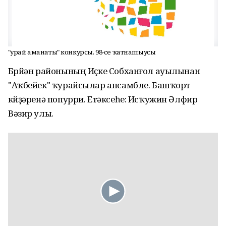
"Ҡурай аманаты" конкурсы. 98-се ҡатнашыусы
Бөрйән районының Иҫке Собханғол ауылынан
"Аҡбейек" ҡурайсылар ансамбле. Башҡорт
көйҙәренә попурри. Етәксеһе: Исҡужин Әлфир
Вәзир улы.