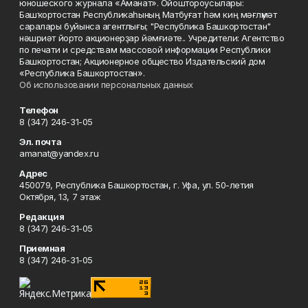
юношеского журнала «Аманат». Ойоштороусылары:
Башҡортостан Республикаһының Матбуғат һәм киң мәғлүмәт
саралары буйынса агентлығы; "Республика Башкортостан"
нәшриәт йорто акционерҙар йәмғиәте.. Учредители: Агентство
по печати и средствам массовой информации Республики
Башкортостан; Акционерное общество Издательский дом
«Республика Башкортостан».
Об использовании персональных данных
Телефон
8 (347) 246-31-05
Эл. почта
amanat@yandex.ru
Адрес
450079, Республика Башкортостан, г. Уфа, ул. 50-летия
Октября, 13, 7 этаж
Редакция
8 (347) 246-31-05
Приемная
8 (347) 246-31-05