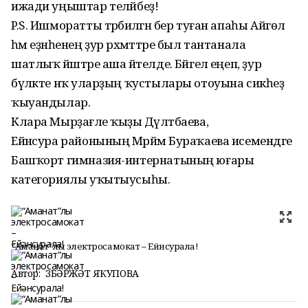
ижади уңыштар теләйбеҙ!
P.S. Ишморатты тәрбиәләгән бер туған апаһы Айгөл
һәм еҙнәһенең ҙур рәхмәттәре был тантанала
шатлыҡ йәштәре аша әйтелде. Бәйгелә еңеп, ҙур
бүләкте нәҡ уларҙың ҡустылары отоуына сикһеҙ
ҡыуандылар.
Клара Мырҙағәле ҡыҙы Дәүләтбаева,
Ейәнсура районының Мәрйәм Бураҡаева исемендәге
Башҡорт гимназия-интернатының юғары
категориялы уҡытыусыһы.
“Аманат”лы электросамокат – Ейәнсурала!
Автор:
ЗӨБӘРЖӘТ ЯҠУПОВА