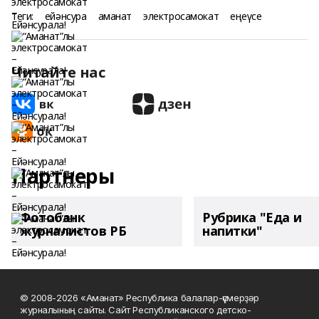
Теги:
ейәнсура
аманат
электросамокат
еңеүсе
Читайте нас
Партнеры
Фотобанк
Рубрика "Еда и
журналистов РБ
напитки"
© 2008-2026 «Аманат» Республика балалар-үҫмерҙәр
журналының сайты. Сайт Республиканского детско-