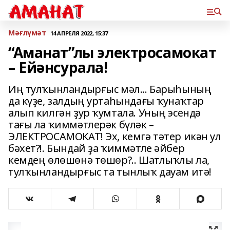
Мәғлүмәт
14 АПРЕЛЯ 2022, 15:37
“Аманат”лы электросамокат
– Ейәнсурала!
Иң тулҡынландырғыс мәл... Барыһының
да күҙе, залдың уртаһындағы ҡунаҡтар
алып килгән ҙур ҡумтала. Уның эсендә
тағы ла ҡиммәтлерәк бүләк –
ЭЛЕКТРОСАМОКАТ! Эх, кемгә тәтер икән ул
бәхет?!. Бындай ҙа ҡиммәтле әйбер
кемдең өлөшөнә төшөр?.. Шатлыҡлы ла,
тулҡынландырғыс та тынлыҡ дауам итә!