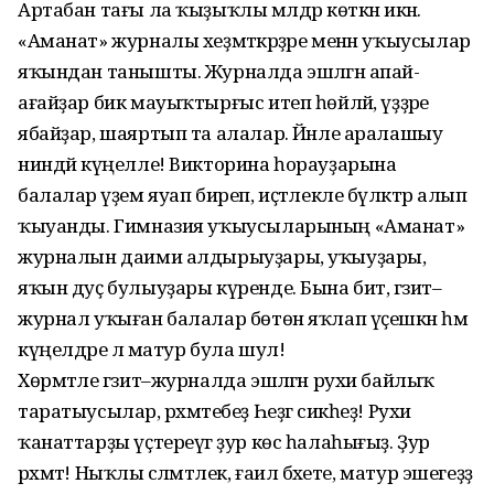
Артабан тағы ла ҡыҙыҡлы мәлдәр көткән икән.
«Аманат» журналы хеҙмәткәрҙәре менән уҡыусылар
яҡындан танышты. Журналда эшләгән апай-
ағайҙар бик мауыҡтырғыс итеп һөйләй, үҙҙәре
ябайҙар, шаяртып та алалар. Йәнле аралашыу
ниндәй күңелле! Викторина һорауҙарына
балалар әүҙем яуап биреп, иҫтәлекле бүләктәр алып
ҡыуанды. Гимназия уҡыусыларының «Аманат»
журналын даими алдырыуҙары, уҡыуҙары,
яҡын дуҫ булыуҙары күренде. Бына бит, гәзит–
журнал уҡыған балалар бөтөн яҡлап үҫешкән һәм
күңелдәре лә матур була шул!
Хөрмәтле гәзит–журналда эшләгән рухи байлыҡ
таратыусылар, рәхмәтебеҙ Һеҙгә сикһеҙ! Рухи
ҡанаттарҙы үҫтереүгә ҙур көс һалаһығыҙ. Ҙур
рәхмәт! Ныҡлы сәләмәтлек, ғаилә бәхете, матур эшегеҙҙә