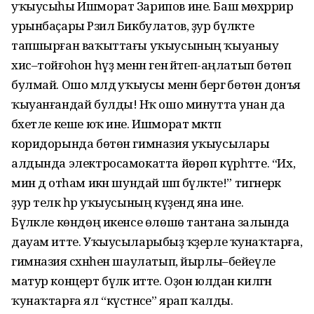
уҡыусыһы Ишморат Зарипов ине. Баш мөхәррир
урынбаҫары Рәзил Бикбулатов, ҙур бүләкте
тапшырған ваҡыттағы уҡыусының ҡыуаныу
хис–тойғоһон һүҙ менән генә әйтеп-аңлатып бөтөп
булмай. Ошо мәлдә уҡыусы менән бергә бөтөн донъя
ҡыуанғандай булды! Нәҡ ошо минутта унан да
бәхетле кеше юҡ ине. Ишморат мәктәп
коридорында бөтөн гимназия уҡыусылары
алдында электросамокатта йөрөп күрһәтте. “Их,
мин дә отһам икән шундай шәп бүләкте!” тигәнерәк
ҙур теләк һәр уҡыусының күҙендә яна ине.
Бүләкле көндөң икенсе өлөшө тантана залында
дауам итте. Уҡыусыларыбыҙ ҡәҙерле ҡунаҡтарға,
гимназия сәхнәһен шаулатып, йырлы–бейеүле
матур концерт бүләк итте. Оҙон юлдан килгән
ҡунаҡтарға ял “күстәнәсе” ярап ҡалды.