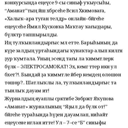
конкурсында еңеүсе 9-сы синыф уҡыусыһы,
“Аманат”тың йәш хәбәрсеһе Вәсилә Хәкимоваға,
«Халыҡ–ара туған телдәр» онлайн–бәйгеһе
еңеүсеһе Йәмил Күсәковҡа Маҡтау ҡағыҙҙары,
бүләктәр тапшырылды.
Иң тулҡынландырғыс мәл етте. Барыһының да
күҙе залдың уртаһындағы ҡунаҡтар алып килгән
ҙур ҡумтала. Уның эсендә тағы ла ҡиммәтлерәк
бүләк – ЭЛЕКТРОСАМОКАТ! Эх, кемгә тәтер икән ул
бәхет?!. Бындай ҙа ҡиммәтле әйбер кемдең өлөшөнә
төшөр?.. Шатлыҡлы ла, тулҡынландырғыс та
тынлыҡ дауам итә!
Журналдың яуаплы сәркәтибе Зөбәржәт Яҡупова
«Аманат» журналының “Яҙыл да бүләк от!”
бәйгеһе тураһында һүҙен дауамлап, ниһайәт
еңеүсене иғлан итте! Ул – 7–се “Б” синыфы