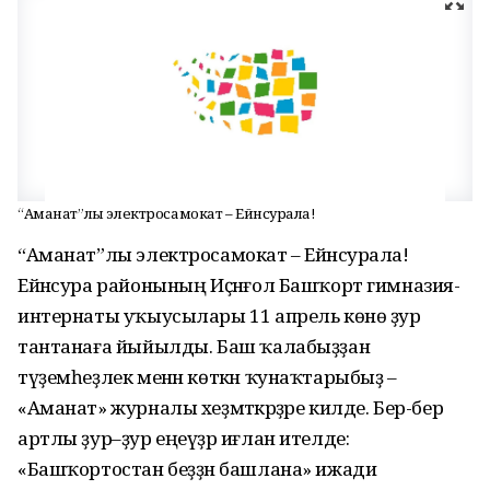
“Аманат”лы электросамокат – Ейәнсурала!
“Аманат”лы электросамокат – Ейәнсурала!
Ейәнсура районының Иҫәнғол Башҡорт гимназия-
интернаты уҡыусылары 11 апрель көнө ҙур
тантанаға йыйылды. Баш ҡалабыҙҙан
түҙемһеҙлек менән көткән ҡунаҡтарыбыҙ –
«Аманат» журналы хеҙмәткәрҙәре килде. Бер-бер
артлы ҙур–ҙур еңеүҙәр иғлан ителде:
«Башҡортостан беҙҙән башлана» ижади