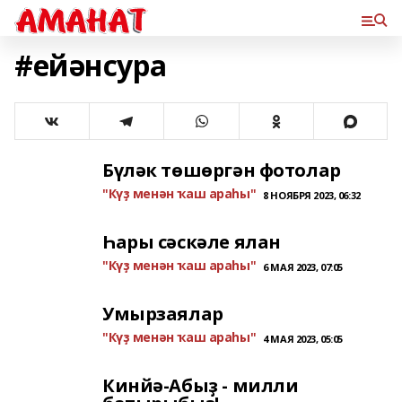
#ейәнсура
Бүләк төшөргән фотолар
"Күҙ менән ҡаш араһы"
8 НОЯБРЯ 2023, 06:32
Һары сәскәле ялан
"Күҙ менән ҡаш араһы"
6 МАЯ 2023, 07:05
Умырзаялар
"Күҙ менән ҡаш араһы"
4 МАЯ 2023, 05:05
Кинйә-Абыҙ - милли