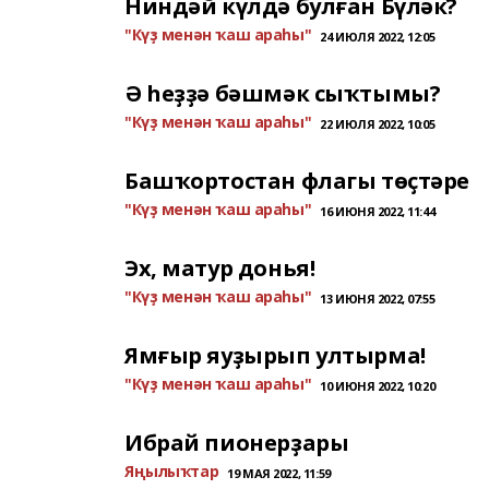
Ниндәй күлдә булған Бүләк?
"Күҙ менән ҡаш араһы"
24 ИЮЛЯ 2022, 12:05
Ә һеҙҙә бәшмәк сыҡтымы?
"Күҙ менән ҡаш араһы"
22 ИЮЛЯ 2022, 10:05
Башҡортостан флагы төҫтәре
"Күҙ менән ҡаш араһы"
16 ИЮНЯ 2022, 11:44
Эх, матур донья!
"Күҙ менән ҡаш араһы"
13 ИЮНЯ 2022, 07:55
Ямғыр яуҙырып ултырма!
"Күҙ менән ҡаш араһы"
10 ИЮНЯ 2022, 10:20
Ибрай пионерҙары
Яңылыҡтар
19 МАЯ 2022, 11:59