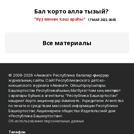
Бал ҡорто әллә тызый?
"Күҙ менән ҡаш араһы"
17 МАЯ 2022, 06:05
Все материалы
© 2008-2026 «Аманат» Республика балалар-үҫмерҙәр
журналының сайты. Сайт Республиканского детско-
юношеского журнала «Аманат». Ойоштороусылары:
Башҡортостан Республикаһының Матбуғат һәм киң мәғлүмәт
саралары буйынса агентлығы; "Республика Башкортостан"
нәшриәт йорто акционерҙар йәмғиәте.. Учредители: Агентство
по печати и средствам массовой информации Республики
Башкортостан; Акционерное общество Издательский дом
«Республика Башкортостан».
Об использовании персональных данных
Телефон