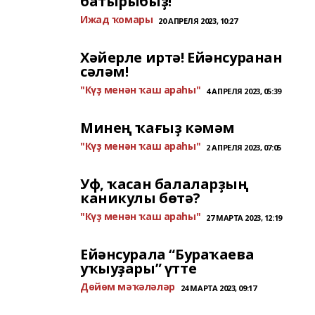
батырыбыҙ!
Ижад ҡомары
20 АПРЕЛЯ 2023, 10:27
Хәйерле иртә! Ейәнсуранан
сәләм!
"Күҙ менән ҡаш араһы"
4 АПРЕЛЯ 2023, 05:39
Минең ҡағыҙ кәмәм
"Күҙ менән ҡаш араһы"
2 АПРЕЛЯ 2023, 07:05
Уф, ҡасан балаларҙың
каникулы бөтә?
"Күҙ менән ҡаш араһы"
27 МАРТА 2023, 12:19
Ейәнсурала “Бураҡаева
уҡыуҙары” үтте
Дөйөм мәҡәләләр
24 МАРТА 2023, 09:17