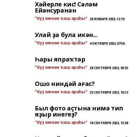
Хәйерле кис! Сәләм
Ейәнсуранан
"Күҙ менән ҡаш араһы"
28 ЯНВАРЯ 2023, 12:10
Улай ҙа була икән...
"Күҙ менән ҡаш араһы"
4 ОКТЯБРЯ 2022, 07:56
Һары япраҡтар
"Күҙ менән ҡаш араһы"
28 СЕНТЯБРЯ 2022, 03:35
Ошо ниндәй ағас?
"Күҙ менән ҡаш араһы"
23 СЕНТЯБРЯ 2022, 16:12
Был фото аҫтына нимә тип
яҙыр инегеҙ?
"Күҙ менән ҡаш араһы"
18 СЕНТЯБРЯ 2022, 13:28