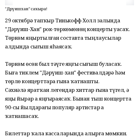
"Дәрүишхан" саҡыра!
29 октябрҙә тапҡыр Тинькофф Холл залында
"Дәрүиш-Хан" рок-төркөмөнөң концерты уҙасаҡ.
Төркөм яңыртылған составта тыңлаусылар
алдында сығыш яһаясаҡ.
Төркөм өсөн был тәүге яңғыҙ сығыш буласаҡ.
Быға тиклем "Дәрүиш-хан" фестивалдәрҙә һәм
төрлө концерттарҙа ғына ҡатнашты.
Сәхнәлә яратҡан легендар хиттар ғына түгел, ә
яңы йырҙар ҙа яңғыраясаҡ. Бынан тыш концертта
90-сы йылдарҙағы популяр артистар ҙа
ҡатнашасаҡ.
Билеттар ҡала кассаларында алырға мөмкин.