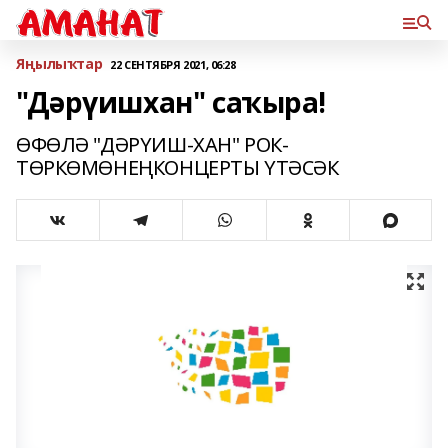
Яңылыҡтар
22 СЕНТЯБРЯ 2021, 06:28
"Дәрүишхан" саҡыра!
ӨФӨЛӘ "ДӘРҮИШ-ХАН" РОК-
ТӨРКӨМӨНЕҢКОНЦЕРТЫ ҮТӘСӘК