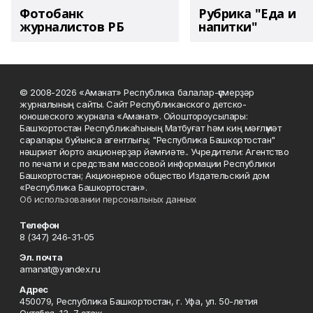
Фотобанк
Рубрика "Еда и
журналистов РБ
напитки"
© 2008-2026 «Аманат» Республика балалар-үҫмерҙәр
журналының сайты. Сайт Республиканского детско-
юношеского журнала «Аманат». Ойоштороусылары:
Башҡортостан Республикаһының Матбуғат һәм киң мәғлүмәт
саралары буйынса агентлығы; "Республика Башкортостан"
нәшриәт йорто акционерҙар йәмғиәте.. Учредители: Агентство
по печати и средствам массовой информации Республики
Башкортостан; Акционерное общество Издательский дом
«Республика Башкортостан».
Об использовании персональных данных
Телефон
8 (347) 246-31-05
Эл. почта
amanat@yandex.ru
Адрес
450079, Республика Башкортостан, г. Уфа, ул. 50-летия