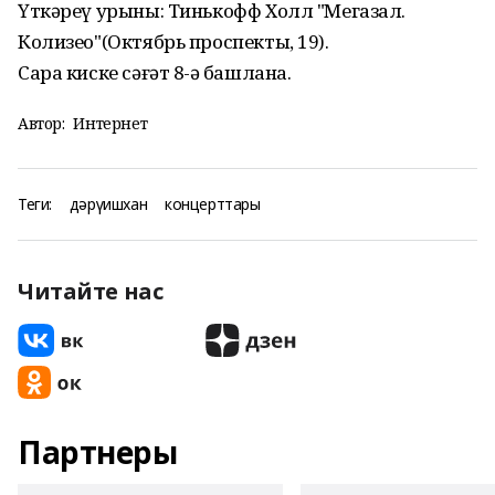
Үткәреү урыны: Тинькофф Холл "Мегазал.
Колизео"(Октябрь проспекты, 19).
Сара киске сәғәт 8-ҙә башлана.
Автор:
Интернет
Теги:
дәрүишхан
концерттары
Читайте нас
Партнеры