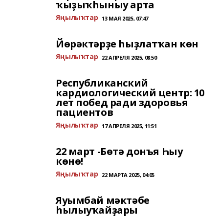
ҡыҙыҡһыныу арта
Яңылыҡтар
13 МАЯ 2025, 07:47
Йөрәктәрҙе һыҙлатҡан көн
Яңылыҡтар
22 АПРЕЛЯ 2025, 08:50
Республиканский
кардиологический центр: 10
лет побед ради здоровья
пациентов
Яңылыҡтар
17 АПРЕЛЯ 2025, 11:51
22 март -Бөтә донъя Һыу
көнө!
Яңылыҡтар
22 МАРТА 2025, 04:05
Яуымбай мәктәбе
һылыуҡайҙары