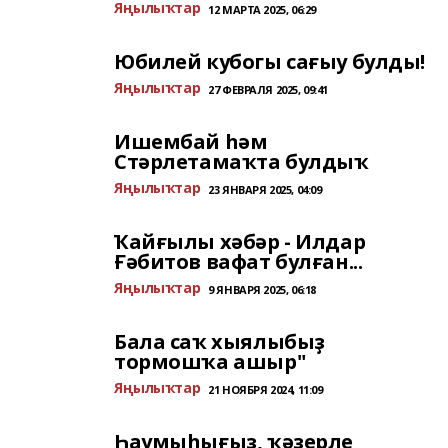
Яңылыҡтар
12 МАРТА 2025, 06:29
Юбилей кубогы сағыу булды!
Яңылыҡтар
27 ФЕВРАЛЯ 2025, 09:41
Ишембай һәм
Стәрлетамаҡта булдыҡ
Яңылыҡтар
23 ЯНВАРЯ 2025, 04:09
Ҡайғылы хәбәр - Илдар
Ғәбитов вафат булған...
Яңылыҡтар
9 ЯНВАРЯ 2025, 06:18
Бала саҡ хыялыбыҙ
тормошҡа ашыр"
Яңылыҡтар
21 НОЯБРЯ 2024, 11:09
Һаумыһығыҙ, ҡәҙерле