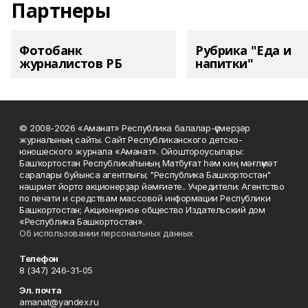
Партнеры
Фотобанк
Рубрика "Еда и
журналистов РБ
напитки"
© 2008-2026 «Аманат» Республика балалар-үҫмерҙәр
журналының сайты. Сайт Республиканского детско-
юношеского журнала «Аманат». Ойоштороусылары:
Башҡортостан Республикаһының Матбуғат һәм киң мәғлүмәт
саралары буйынса агентлығы; "Республика Башкортостан"
нәшриәт йорто акционерҙар йәмғиәте.. Учредители: Агентство
по печати и средствам массовой информации Республики
Башкортостан; Акционерное общество Издательский дом
«Республика Башкортостан».
Об использовании персональных данных
Телефон
8 (347) 246-31-05
Эл. почта
amanat@yandex.ru