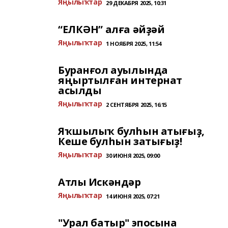
Яңылыҡтар
29 ДЕКАБРЯ 2025, 10:31
“ЕЛКӘН” алға әйҙәй
Яңылыҡтар
1 НОЯБРЯ 2025, 11:54
Буранғол ауылында
яңыртылған интернат
асылды
Яңылыҡтар
2 СЕНТЯБРЯ 2025, 16:15
Яҡшылыҡ булһын атығыҙ,
Кеше булһын затығыҙ!
Яңылыҡтар
30 ИЮНЯ 2025, 09:00
Атлы Искәндәр
Яңылыҡтар
14 ИЮНЯ 2025, 07:21
"Урал батыр" эпосына