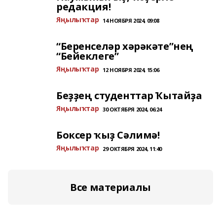
редакция!
Яңылыҡтар
14 НОЯБРЯ 2024, 09:08
“Беренселәр хәрәкәте”нең
“Бейеклеге”
Яңылыҡтар
12 НОЯБРЯ 2024, 15:06
Беҙҙең студенттар Ҡытайҙа
Яңылыҡтар
30 ОКТЯБРЯ 2024, 06:24
Боксер ҡыҙ Сәлимә!
Яңылыҡтар
29 ОКТЯБРЯ 2024, 11:40
Все материалы