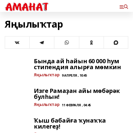
Яңылыҡтар
Бында ай һайын 60 000 һум
стипендия алырға мөмкин
Яңылыҡтар
9 АПРЕЛЯ , 10:45
Изге Рамаҙан айы мөбәрәк
булһын!
Яңылыҡтар
11 ФЕВРАЛЯ , 04:45
Ҡыш бабайға ҡунаҡҡа
килегеҙ!