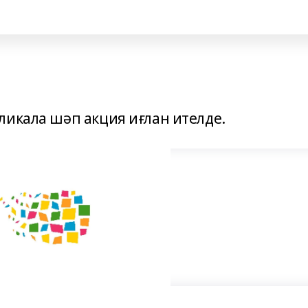
ликала шәп акция иғлан ителде.