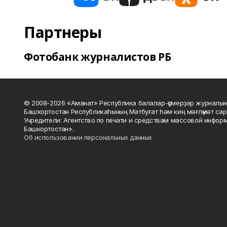
Партнеры
Фотобанк журналистов РБ
© 2008-2026 «Аманат» Республика балалар-үҫмерҙәр журналын
Башҡортостан Республикаһының Матбуғат һәм киң мәғлүмәт сар
Учредители: Агентство по печати и средствам массовой инфор
Башкортостан».
Об использовании персональных данных