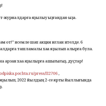
ҙ!
т-журналдарға яҙылыу ҡыҙғандан-ҡыҙа.
м от!” исемле шәп акция иғлан ителде. 6
лдарға ташламалы хаҡҡа яҙылып ҡалырға була.
а арзан хаҡҡа яҙылырға ашығығыҙ, дуҫтар!
podpiska.pochta.ru/press/П2706
,
да яҙылып, 2022 йылдың 2-се ярты йыллығында
ҙ.