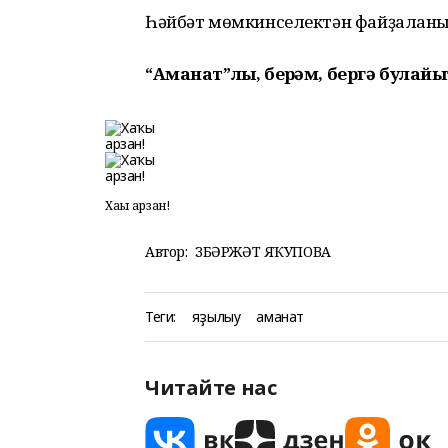
Һәйбәт мөмкинселектән файҙалан
“Аманат”лы, берҙәм
,
бергә булайы
Хаҡы арзан!
Автор:
ЗӨБӘРЖӘТ ЯҠУПОВА
Теги:
яҙылыу
аманат
Читайте нас