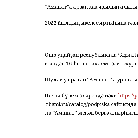
“Аманат”ҡа арзан хаҡҡа яҙылып ҡалығы
2022 йылдың икенсе яртыһына гәзи
Ошо уңайҙан республикала “Яҙыл һә
июндән 16-һына тиклем гәзит-журна
Шулай уҡ яратҡан “Аманат” журналын
Почта бүлексәләрендә йәки
https://
rbsmi.ru/catalog/podpiska сайтын
ла “Аманат” менән бергә ҡалырһығы