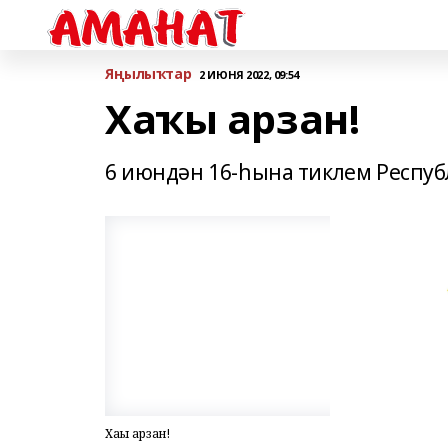
Яңылыҡтар
2 ИЮНЯ 2022, 09:54
Хаҡы арзан!
6 июндән 16-һына тиклем Респуб
Хаҡы арзан!