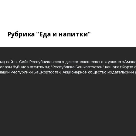
Рубрика "Еда и напитки"
ың сайты. Сайт Республиканского детско-юношеского журнала «Аман
алары буйынса агентлығы; "Республика Башкортостан" нәшриәт йорто а
мации Республики Башкортостан; Акционерное общество Издательский