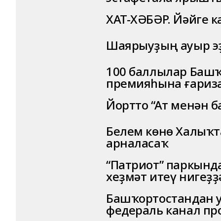
ХАТ-ХӘБӘР. Йәйге к
Шаярыуҙың ауыр э
100 баллылар Баш
премияһына ғариза
Йортто “Ат менән 
Белем көнө Халыҡт
арналасаҡ
“Патриот” паркынд
хеҙмәт итеү нигеҙҙ
Башҡортостандан 
федераль канал п