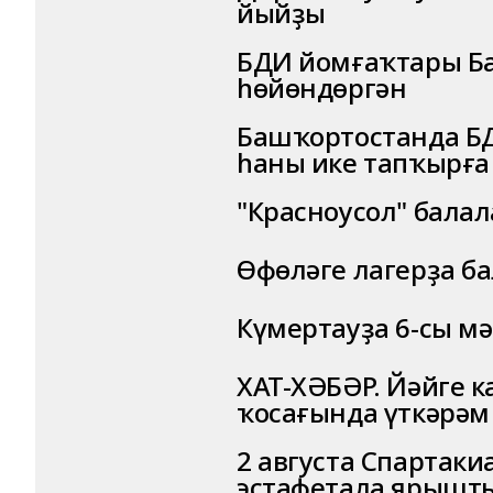
йыйҙы
БДИ йомғаҡтары Б
һөйөндөргән
Башҡортостанда БД
һаны ике тапҡырға
"Красноусол" бала
Өфөләге лагерҙа ба
Күмертауҙа 6-сы м
ХАТ-ХӘБӘР. Йәйге 
ҡосағында үткәрәм
2 августа Спартак
эстафетала ярышт