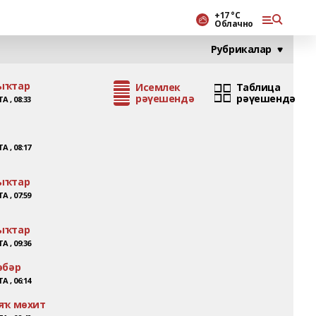
+17 °С
Облачно
Рубрикалар
ыҡтар
Исемлек
Таблица
рәүешендә
рәүешендә
А , 08:33
А , 08:17
ыҡтар
А , 07:59
ыҡтар
А , 09:36
әбәр
А , 06:14
яҡ мөхит