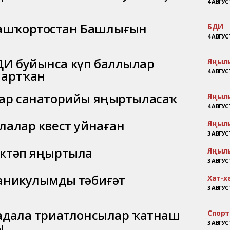
4 АВГУСТ
ашҡортостан Башлығын
БДИ
4 АВГУСТ
И буйынса күп баллылар
Яңыл
 артҡан
4 АВГУСТ
лар санаторийы яңыртыласаҡ
Яңыл
4 АВГУСТ
лалар квест уйнаған
Яңыл
3 АВГУСТ
әктәп яңыртыла
Яңыл
3 АВГУСТ
каникулымды тәбиғәт
Хат-х
3 АВГУСТ
иадала триатлонсылар ҡатнаш
Спорт
ы
3 АВГУСТ