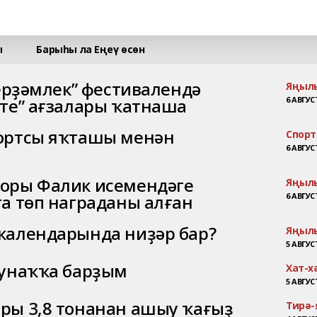
ы
Барыһы ла Еңеү өсөн
берҙәмлек” фестивалендә
Яңыл
әте” ағзалары ҡатнаша
6 АВГУСТ
ортсы яҡташы менән
Спорт
6 АВГУСТ
оры Фалик исемендәге
Яңыл
та төп награданы алған
6 АВГУСТ
календарында ниҙәр бар?
Яңыл
5 АВГУСТ
ҡунаҡҡа барҙым
Хат-х
5 АВГУСТ
ры 3,8 тонанан ашыу ҡағыҙ
Тирә-