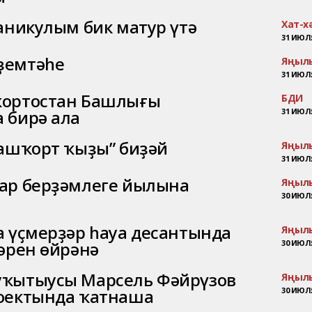
аникулым бик матур үтә
Хат-х
31 ИЮЛЯ
ҙемтәһе
Яңыл
31 ИЮЛЯ
ҡортостан Башлығы
БДИ
 бирә ала
31 ИЮЛЯ
башҡорт ҡыҙы” биҙәй
Яңыл
31 ИЮЛЯ
ар берҙәмлеге йылына
Яңыл
30 ИЮЛЯ
а үҫмерҙәр һауа десантында
Яңыл
әрен өйрәнә
30 ИЮЛЯ
уҡытыусы Марсель Фәйрүзов
Яңыл
роектында ҡатнаша
30 ИЮЛЯ