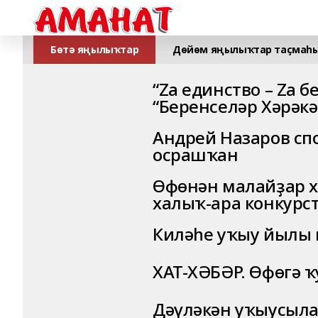
Бөтә яңылыҡтар
Дөйөм яңылыҡтар таҫмаһ
“Zа единство – Zа 
“Беренселәр Хәрәк
Андрей Назаров сп
осрашҡан
Өфөнән малайҙар х
халыҡ-ара конкурс
Киләһе уҡыу йылы 
ХАТ-ХӘБӘР. Өфөгә 
Дәүләкән уҡыусыла