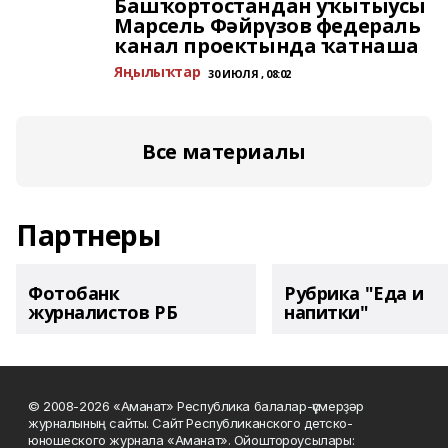
Башҡортостандан уҡытыусы
Марсель Фәйрүзов федераль
канал проектында ҡатнаша
Яңылыҡтар
30 ИЮЛЯ , 08:02
Все материалы
Партнеры
Фотобанк
Рубрика "Еда и
журналистов РБ
напитки"
© 2008-2026 «Аманат» Республика балалар-үҫмерҙәр
журналының сайты. Сайт Республиканского детско-
юношеского журнала «Аманат». Ойоштороусылары: