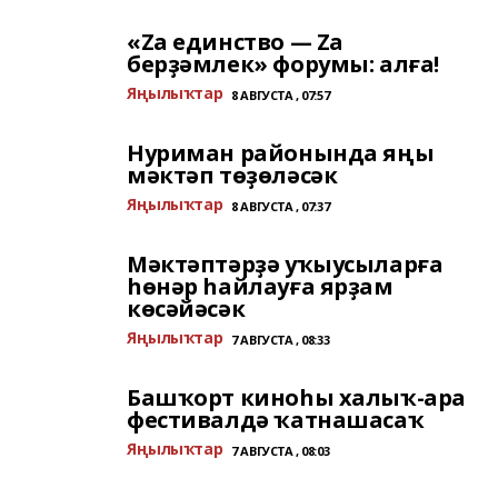
«Za единство — Za
берҙәмлек» форумы: алға!
Яңылыҡтар
8 АВГУСТА , 07:57
Нуриман районында яңы
мәктәп төҙөләсәк
Яңылыҡтар
8 АВГУСТА , 07:37
Мәктәптәрҙә уҡыусыларға
һөнәр һайлауға ярҙам
көсәйәсәк
Яңылыҡтар
7 АВГУСТА , 08:33
Башҡорт киноһы халыҡ-ара
фестивалдә ҡатнашасаҡ
Яңылыҡтар
7 АВГУСТА , 08:03