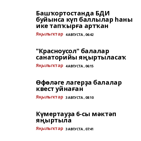
Башҡортостанда БДИ
буйынса күп баллылар һаны
ике тапҡырға артҡан
Яңылыҡтар
4 АВГУСТА , 06:42
"Красноусол" балалар
санаторийы яңыртыласаҡ
Яңылыҡтар
4 АВГУСТА , 06:15
Өфөләге лагерҙа балалар
квест уйнаған
Яңылыҡтар
3 АВГУСТА , 08:10
Күмертауҙа 6-сы мәктәп
яңыртыла
Яңылыҡтар
3 АВГУСТА , 07:41