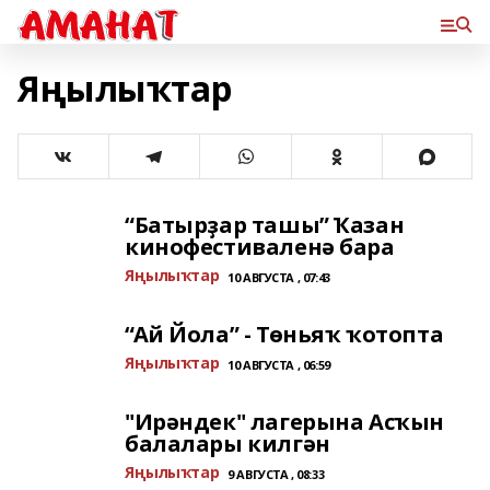
Яңылыҡтар
“Батырҙар ташы” Ҡазан
кинофестиваленә бара
Яңылыҡтар
10 АВГУСТА , 07:43
“Ай Йола” - Төньяҡ ҡотопта
Яңылыҡтар
10 АВГУСТА , 06:59
"Ирәндек" лагерына Асҡын
балалары килгән
Яңылыҡтар
9 АВГУСТА , 08:33