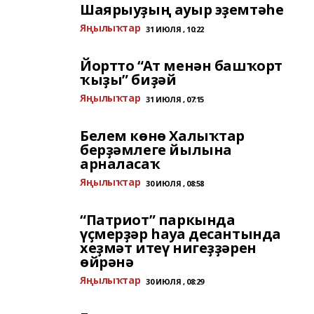
Шаярыуҙың ауыр эҙемтәһе
Яңылыҡтар
31 ИЮЛЯ , 10:22
Йортто “Ат менән башҡорт
ҡыҙы” биҙәй
Яңылыҡтар
31 ИЮЛЯ , 07:15
Белем көнө Халыҡтар
берҙәмлеге йылына
арналасаҡ
Яңылыҡтар
30 ИЮЛЯ , 08:58
“Патриот” паркында
үҫмерҙәр һауа десантында
хеҙмәт итеү нигеҙҙәрен
өйрәнә
Яңылыҡтар
30 ИЮЛЯ , 08:29