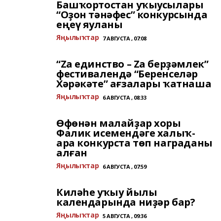
Башҡортостан уҡыусылары
“Оҙон тәнәфес” конкурсында
еңеү яуланы
Яңылыҡтар
7 АВГУСТА , 07:08
“Zа единство – Zа берҙәмлек”
фестивалендә “Беренселәр
Хәрәкәте” ағзалары ҡатнаша
Яңылыҡтар
6 АВГУСТА , 08:33
Өфөнән малайҙар хоры
Фалик исемендәге халыҡ-
ара конкурста төп награданы
алған
Яңылыҡтар
6 АВГУСТА , 07:59
Киләһе уҡыу йылы
календарында ниҙәр бар?
Яңылыҡтар
5 АВГУСТА , 09:36