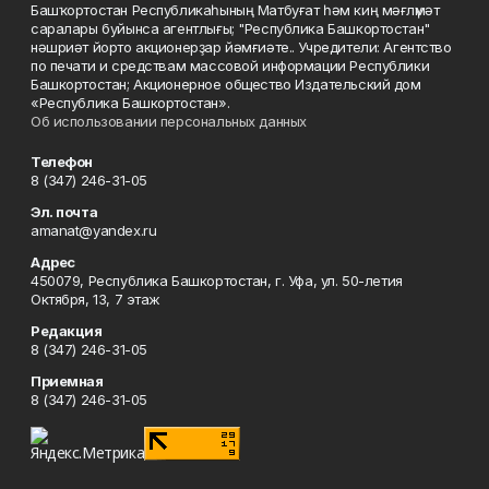
Башҡортостан Республикаһының Матбуғат һәм киң мәғлүмәт
саралары буйынса агентлығы; "Республика Башкортостан"
нәшриәт йорто акционерҙар йәмғиәте.. Учредители: Агентство
по печати и средствам массовой информации Республики
Башкортостан; Акционерное общество Издательский дом
«Республика Башкортостан».
Об использовании персональных данных
Телефон
8 (347) 246-31-05
Эл. почта
amanat@yandex.ru
Адрес
450079, Республика Башкортостан, г. Уфа, ул. 50-летия
Октября, 13, 7 этаж
Редакция
8 (347) 246-31-05
Приемная
8 (347) 246-31-05