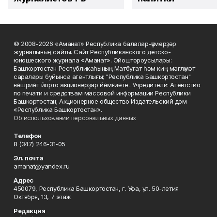
© 2008-2026 «Аманат» Республика балалар-үҫмерҙәр
журналының сайты. Сайт Республиканского детско-
юношеского журнала «Аманат». Ойоштороусылары:
Башҡортостан Республикаһының Матбуғат һәм киң мәғлүмәт
саралары буйынса агентлығы; "Республика Башкортостан"
нәшриәт йорто акционерҙар йәмғиәте.. Учредители: Агентство
по печати и средствам массовой информации Республики
Башкортостан; Акционерное общество Издательский дом
«Республика Башкортостан».
Об использовании персональных данных
Телефон
8 (347) 246-31-05
Эл. почта
amanat@yandex.ru
Адрес
450079, Республика Башкортостан, г. Уфа, ул. 50-летия
Октября, 13, 7 этаж
Редакция