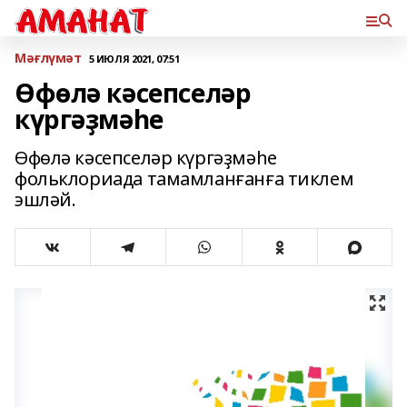
Мәғлүмәт
5 ИЮЛЯ 2021, 07:51
Өфөлә кәсепселәр
күргәҙмәһе
Өфөлә кәсепселәр күргәҙмәһе
фольклориада тамамланғанға тиклем
эшләй.