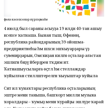
Өфөлә кәсепселәр күргәҙмәһе
4 июлдә был сараны асыуҙа 19 илдән 40-тан ашыу
кәсепсе ҡатнаша. Бынан тыш, Өфөнөң,
республика райондарының 39 ойошма-
предприятиеһы һәм шәхси эшҡыуарҙары үҙ
сувенирҙарын, Омскиҙан килгән оҫталар ағастан
эшләнгән биҙәү әйберҙәрен тәҡдим итә.
Ҡатнашыусыларға өҫтәл һәм стеллаждар
ҡуйылған стилләштерелгән ҡыуыштар ҡуйыла
Сит ил ҡунаҡтары республика оҫталарының
эштәре менән таныша, башҡорт милли музыка
ҡоралдары – ҡумыҙ менән ҡурайҙы эшләүҙе ҡарай