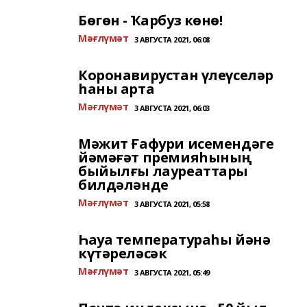
Бөгөн - Ҡарбуз көнө!
Мәғлүмәт
3 АВГУСТА 2021, 06:08
Коронавирустан үлеүселәр
һаны арта
Мәғлүмәт
3 АВГУСТА 2021, 06:03
Мәжит Ғафури исемендәге
йәмәғәт премияһының
быйылғы лауреаттары
билдәләнде
Мәғлүмәт
3 АВГУСТА 2021, 05:58
Һауа температураһы йәнә
күтәреләсәк
Мәғлүмәт
3 АВГУСТА 2021, 05:49