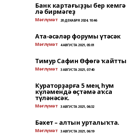
Банк картағыҙҙы бер кемгә
лә бирмәгеҙ
Мәғлүмәт
20 ДЕКАБРЯ 2024, 10:46
Ата-әсәләр форумы үтәсәк
Мәғлүмәт
4 АВГУСТА 2021, 05:01
Тимур Сафин Өфөгә ҡайтты
Мәғлүмәт
3 АВГУСТА 2021, 07:40
Кураторҙарға 5 мең һум
күләмендә өҫтәмә аҡса
түләнәсәк.
Мәғлүмәт
3 АВГУСТА 2021, 06:32
Бәхет – алтын урталыҡта.
Мәғлүмәт
3 АВГУСТА 2021, 06:19