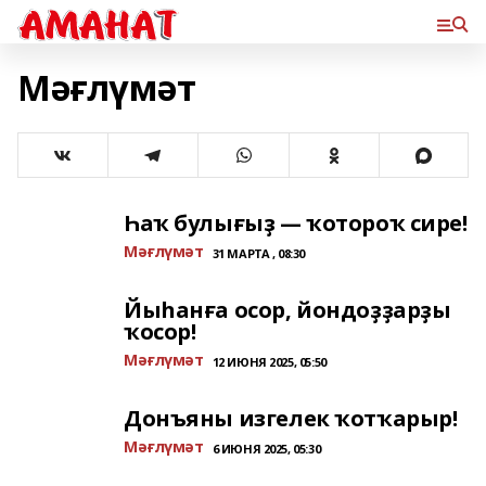
Мәғлүмәт
Һаҡ булығыҙ — ҡотороҡ сире!
Мәғлүмәт
31 МАРТА , 08:30
Йыһанға осор, йондоҙҙарҙы
ҡосор!
Мәғлүмәт
12 ИЮНЯ 2025, 05:50
Донъяны изгелек ҡотҡарыр!
Мәғлүмәт
6 ИЮНЯ 2025, 05:30