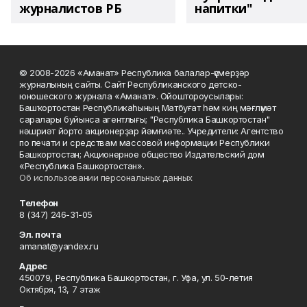
журналистов РБ
напитки"
© 2008-2026 «Аманат» Республика балалар-үҫмерҙәр
журналының сайты. Сайт Республиканского детско-
юношеского журнала «Аманат». Ойоштороусылары:
Башҡортостан Республикаһының Матбуғат һәм киң мәғлүмәт
саралары буйынса агентлығы; "Республика Башкортостан"
нәшриәт йорто акционерҙар йәмғиәте.. Учредители: Агентство
по печати и средствам массовой информации Республики
Башкортостан; Акционерное общество Издательский дом
«Республика Башкортостан».
Об использовании персональных данных
Телефон
8 (347) 246-31-05
Эл. почта
amanat@yandex.ru
Адрес
450079, Республика Башкортостан, г. Уфа, ул. 50-летия
Октября, 13, 7 этаж