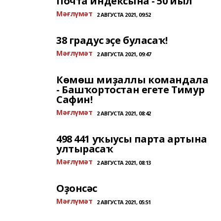
Почта индексына - 50 йыл
Мәғлүмәт
2 АВГУСТА 2021, 09:52
38 градус эҫе буласаҡ!
Мәғлүмәт
2 АВГУСТА 2021, 09:47
Көмөш миҙаллы командала
- Башҡортостан егете Тимур
Сафин!
Мәғлүмәт
2 АВГУСТА 2021, 08:42
498 441 уҡыусы парта артына
ултырасаҡ
Мәғлүмәт
2 АВГУСТА 2021, 08:13
Оҙонсәс
Мәғлүмәт
2 АВГУСТА 2021, 05:51