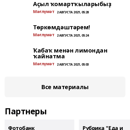
Аҫыл ҡомартҡыларыбыҙ
Мәғлүмәт
2 АВГУСТА 2021, 05:28
Төркөмдәштәрем!
Мәғлүмәт
2 АВГУСТА 2021, 05:24
Ҡабаҡ менән лимондан
ҡайнатма
Мәғлүмәт
2 АВГУСТА 2021, 05:03
Все материалы
Партнеры
Фотобанк
Рубрика "Еда и