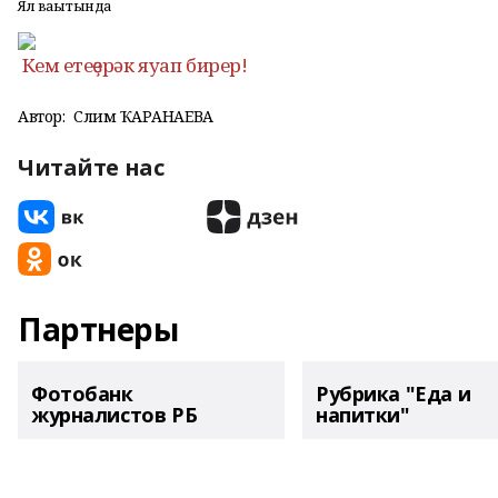
Ял ваҡытында
Кем етеҙерәк яуап бирер!
Автор:
Сәлимә ҠАРАНАЕВА
Читайте нас
Партнеры
Фотобанк
Рубрика "Еда и
журналистов РБ
напитки"