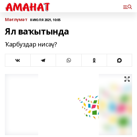
Мәғлүмәт
8 ИЮЛЯ 2021, 10:05
Ял ваҡытында
Ҡарбуздар нисәү?