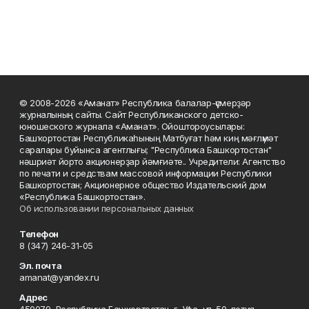
© 2008-2026 «Аманат» Республика балалар-үҫмерҙәр
журналының сайты. Сайт Республиканского детско-
юношеского журнала «Аманат». Ойоштороусылары:
Башҡортостан Республикаһының Матбуғат һәм киң мәғлүмәт
саралары буйынса агентлығы; "Республика Башкортостан"
нәшриәт йорто акционерҙар йәмғиәте.. Учредители: Агентство
по печати и средствам массовой информации Республики
Башкортостан; Акционерное общество Издательский дом
«Республика Башкортостан».
Об использовании персональных данных
Телефон
8 (347) 246-31-05
Эл. почта
amanat@yandex.ru
Адрес