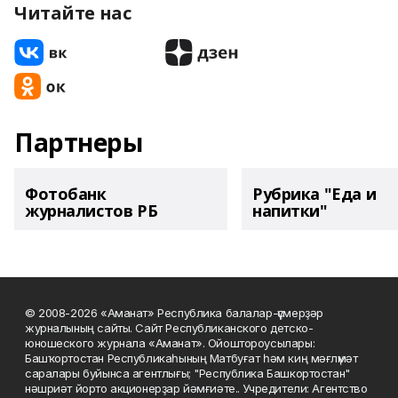
Читайте нас
Партнеры
Фотобанк
Рубрика "Еда и
журналистов РБ
напитки"
© 2008-2026 «Аманат» Республика балалар-үҫмерҙәр
журналының сайты. Сайт Республиканского детско-
юношеского журнала «Аманат». Ойоштороусылары:
Башҡортостан Республикаһының Матбуғат һәм киң мәғлүмәт
саралары буйынса агентлығы; "Республика Башкортостан"
нәшриәт йорто акционерҙар йәмғиәте.. Учредители: Агентство