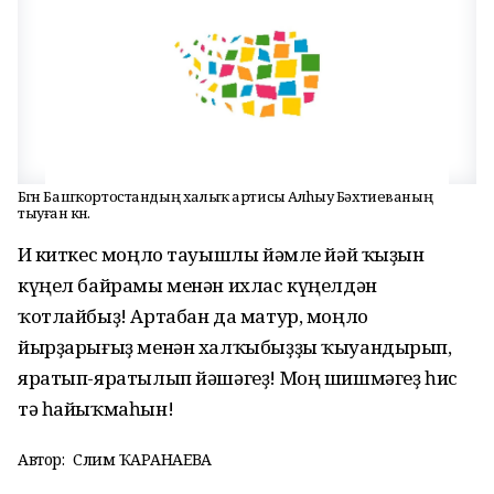
Бөгөн Башҡортостандың халыҡ артисы Алhыу Бәхтиеваның
тыуған көнө.
Иҫ киткес моңло тауышлы йәмле йәй ҡыҙын
күңел байрамы менән ихлас күңелдән
ҡотлайбыҙ! Артабан да матур, моңло
йырҙарығыҙ менән халҡыбыҙҙы ҡыуандырып,
яратып-яратылып йәшәгеҙ! Моң шишмәгеҙ һис
тә һайыҡмаһын!
Автор:
Сәлимә ҠАРАНАЕВА