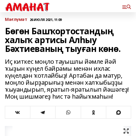
Мәғлүмәт
26 ИЮЛЯ 2021, 11:09
Бөгөн Башҡортостандың
халыҡ артисы Алhыу
Бәхтиеваның тыуған көнө.
Иҫ киткес моңло тауышлы йәмле йәй
ҡыҙын күңел байрамы менән ихлас
күңелдән ҡотлайбыҙ! Артабан да матур,
моңло йырҙарығыҙ менән халҡыбыҙҙы
ҡыуандырып, яратып-яратылып йәшәгеҙ!
Моң шишмәгеҙ һис тә һайыҡмаһын!