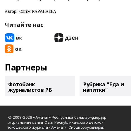
Автор:
Сәлимә ҠАРАНАЕВА
Читайте нас
Партнеры
Фотобанк
Рубрика "Еда и
журналистов РБ
напитки"
© 2008-2026 «Аманат» Республика балалар-үҫмерҙәр
журналының сайты. Сайт Республиканского детско-
юношеского журнала «Аманат». Ойоштороусылары: