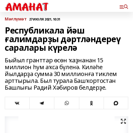
Мәғлүмәт
27 ИЮЛЯ 2021, 10:31
Республикала йәш
ғалимдарҙы дәртләндереү
саралары күрелә
Быйыл гранттар өсөн ҡаҙнанан 15
миллион һум аҡса бүленә. Киләһе
йылдарҙа сумма 30 миллионға тиклем
арттырыла. Был турала Башҡортостан
Башлығы Радий Хәбиров белдерҙе.