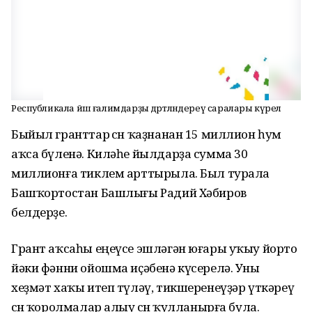
Республикала йәш ғалимдарҙы дәртләндереү саралары күрелә
Быйыл гранттар өсөн ҡаҙнанан 15 миллион һум
аҡса бүленә. Киләһе йылдарҙа сумма 30
миллионға тиклем арттырыла. Был турала
Башҡортостан Башлығы Радий Хәбиров
белдерҙе.
Грант аҡсаһы еңеүсе эшләгән юғары уҡыу йорто
йәки фәнни ойошма иҫәбенә күсерелә. Уны
хеҙмәт хаҡы итеп түләү, тикшеренеүҙәр үткәреү
өсөн ҡоролмалар алыу өсөн ҡулланырға була.