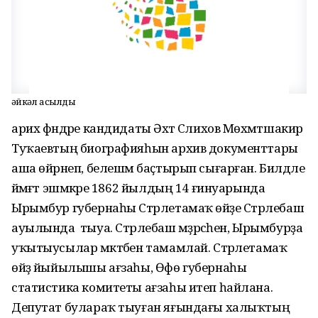
Һәйкәл асылды
арих фәндәре кандидаты Әхәт Сәлихов Мөхәмәтшакир
Туҡаевтың биографияһын архив документтары
аша өйрәнеп, белешмә баҫтырып сығарған. Билдәле
йәмәғәт эшмәкәре 1862 йылдың 14 ғинуарында
Ырымбур губернаһы Стәрлетамаҡ өйәҙе Стәрлебаш
ауылында тыуа. Стәрлебаш мәҙрәсәһен, Ырымбурҙа
уҡытыусылар мәктәбен тамамлай. Стәрлетамаҡ
өйәҙ йыйылышы ағзаһы, Өфө губернаһы
статистика комитеты ағзаһы итеп һайлана.
Депутат булараҡ тыуған яғындағы халыҡтың