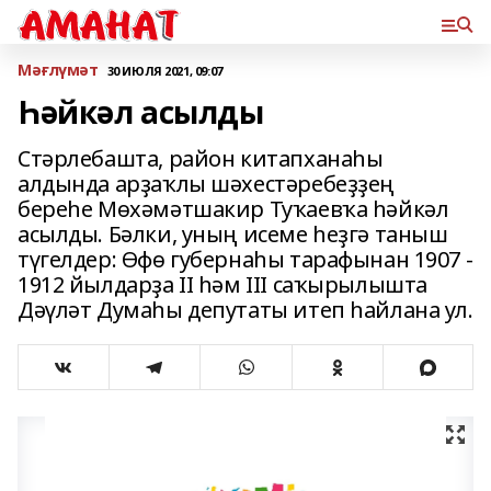
Мәғлүмәт
30 ИЮЛЯ 2021, 09:07
Һәйкәл асылды
Стәрлебашта, район китапханаһы
алдында арҙаҡлы шәхестәребеҙҙең
береһе Мөхәмәтшакир Туҡаевҡа һәйкәл
асылды. Бәлки, уның исеме һеҙгә таныш
түгелдер: Өфө губернаһы тарафынан 1907 -
1912 йылдарҙа II һәм III саҡырылышта
Дәүләт Думаһы депутаты итеп һайлана ул.