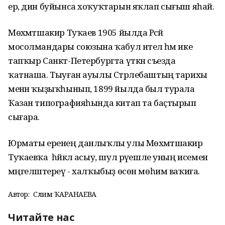
ер, дин буйынса хоҡуҡтарын яҡлап сығыш яһай.
Мөхәмәтшакир Туҡаев 1905 йылда Рәсәй
мосолмандары союзына ҡабул ителә һәм ике
тапҡыр Санкт-Петербургта үткән съезда
ҡатнаша. Тыуған ауылы Стәрлебаштың тарихы
менән ҡыҙыҡһынып, 1899 йылда был турала
Ҡазан типографияһында китап та баҫтырып
сығара.
Юрматы еренең данлыҡлы улы Мөхәмәтшакир
Туҡаевҡа һәйкәл асыу, шул рәүешле уның исемен
мәңгеләштереү - халҡыбыҙ өсөн мөһим ваҡиға.
Автор:
Сәлимә ҠАРАНАЕВА
Читайте нас