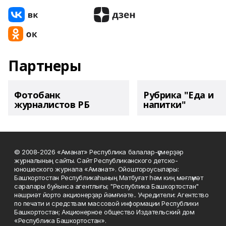
Партнеры
Фотобанк
Рубрика "Еда и
журналистов РБ
напитки"
© 2008-2026 «Аманат» Республика балалар-үҫмерҙәр
журналының сайты. Сайт Республиканского детско-
юношеского журнала «Аманат». Ойоштороусылары:
Башҡортостан Республикаһының Матбуғат һәм киң мәғлүмәт
саралары буйынса агентлығы; "Республика Башкортостан"
нәшриәт йорто акционерҙар йәмғиәте.. Учредители: Агентство
по печати и средствам массовой информации Республики
Башкортостан; Акционерное общество Издательский дом
«Республика Башкортостан».