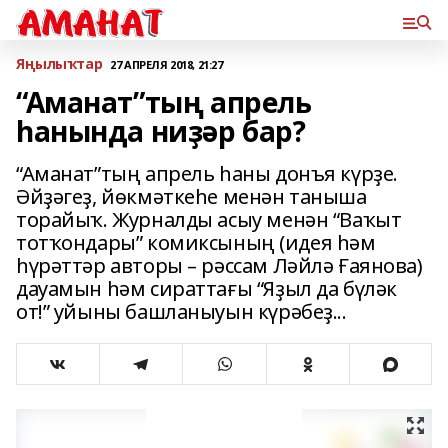
Яңылыҡтар
27 АПРЕЛЯ 2018, 21:27
“Аманат”тың апрель
һанында ниҙәр бар?
“Аманат”тың апрель һаны донъя күрҙе.
Әйҙәгеҙ, йөкмәткеһе менән таныша
торайыҡ. Журналды асыу менән “Ваҡыт
тотҡондары” комиксының (идея һәм
һүрәттәр авторы – рәссам Ләйлә Ғаянова)
дауамын һәм сираттағы “Яҙыл да бүләк
от!” уйыны башланыуын күрәбеҙ...