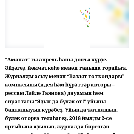
“Аманат”тың апрель һаны донъя күрҙе.
Әйҙәгеҙ, йөкмәткеһе менән таныша торайыҡ.
Журналды асыу менән “Ваҡыт тотҡондары”
комиксының (идея һәм һүрәттәр авторы –
рәссам Ләйлә Ғаянова) дауамын һәм
сираттағы “Яҙыл да бүләк от!” уйыны
башланыуын күрәбеҙ. Уйында ҡатнашып,
бүләк оторға теләһәгеҙ, 2018 йылдың 2-се
яртыһына яҙылып, журналда бирелгән