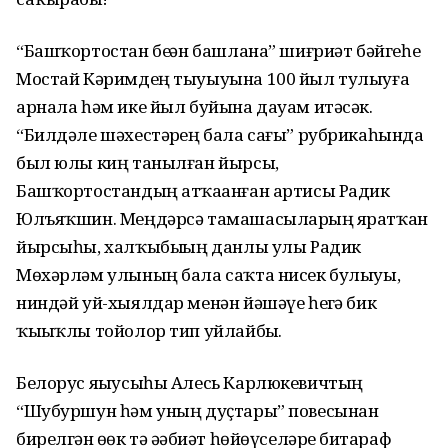
“Башҡортостан беҙҙән башлана” шиғриәт бәйгеһе
Мостай Кәримдең тыуыуына 100 йыл тулыуға
арнала һәм ике йыл буйына дауам итәсәк.
“Билдәле шәхестәрҙең бала сағы” рубрикаһында
был юлы киң танылған йырсы,
Башҡортостандың атҡаҙанған артисы Радик
Юлъяҡшин. Меңдәрсә тамашасыларҙың яратҡан
йырсыһы, халҡыбыҙҙың данлы улы Радик
Мөхәрләм улының бала саҡта нисек булыуы,
ниндәй уй-хыялдар менән йәшәүе һеҙгә бик
ҡыҙыҡлы тойолор тип уйлайбыҙ.
Белорус яҙыусыһы Алесь Карлюкевичтың
“Шубуршун һәм уның дуҫтары” повесынан
бирелгән өҙөк тә әҙәбиәт һөйөүселәрҙе битараф