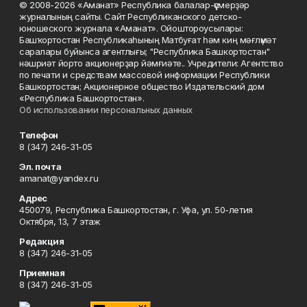
© 2008-2026 «Аманат» Республика балалар-үҫмерҙәр
журналының сайты. Сайт Республиканского детско-
юношеского журнала «Аманат». Ойоштороусылары:
Башҡортостан Республикаһының Матбуғат һәм киң мәғлүмәт
саралары буйынса агентлығы; "Республика Башкортостан"
нәшриәт йорто акционерҙар йәмғиәте.. Учредители: Агентство
по печати и средствам массовой информации Республики
Башкортостан; Акционерное общество Издательский дом
«Республика Башкортостан».
Об использовании персональных данных
Телефон
8 (347) 246-31-05
Эл. почта
amanat@yandex.ru
Адрес
450079, Республика Башкортостан, г. Уфа, ул. 50-летия
Октября, 13, 7 этаж
Редакция
8 (347) 246-31-05
Приемная
8 (347) 246-31-05