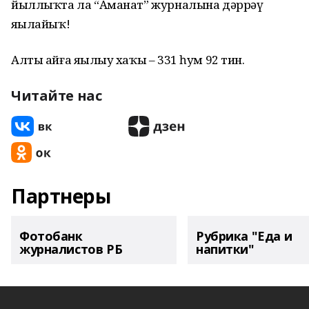
йыллыҡта ла “Аманат” журналына дәррәү
яҙылайыҡ!
Алты айға яҙылыу хаҡы – 331 һум 92 тин.
Читайте нас
Партнеры
Фотобанк
Рубрика "Еда и
журналистов РБ
напитки"