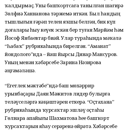
ҡалдырмаҫ. Уны башҡортсаға танылған шағирә
Зөлфиә Ханнанова тәржемә иткән. Был һандың
тышлығын ғәрәп телен яҡшы белгән, бик күп
доғаларҙы һыу кеүек эскән бер туған Мәрйәм һәм
Йософ Янбаевтар биҙәй. Улар тураһында мәҡәлә
“Һабаҡ” рубрикаһында бирелгән. “Аманат”
йондоҙлоғо”нда – йәш йырсы Динар Мансуров.
Уның менән хәбәрсебеҙ Зарина Нәзирова
әңгәмәләшә.
“Егетлек мәктәбе”ндә баш мөхәррир
урынбаҫары Даян Мәжитов лидер булырға
теләүселәргә кәңәштәрен еткерә. “Оҫтахана”
рубрикаһында ҡурсаҡтар эшләү оҫтаһы
Гөлнара апайығыҙ Шахматова һеҙҙе башҡорт
ҡурсаҡтарын яһау серҙәренә өйрәтә. Хәбәрсебеҙ