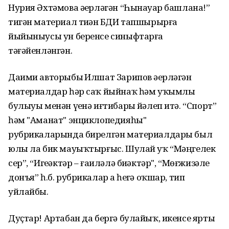
Нурия Әхтәмова әҙерләгән “Һынауҙар башлана!”
тигән материал тиҙҙән БДИ тапшырырға
йыйыныусы ун беренсе синыфтарға
тәғәйенләнгән.
Даими авторыбыҙ Илшат Зарипов әҙерләгән
материалдар һәр саҡ йыйнаҡ һәм уҡымлы
булыуы менән үҙенә иғтибарҙы йәлеп итә. “Спорт”
һәм "Аманат" энциклопедияһы"
рубрикаларында бирелгән материалдары был
юлы ла бик мауыҡтырғыс. Шулай уҡ “Мәңгелек
сер”, “Игеҙәктәр – ғаиләлә биҙәктәр", “Мөғжизәле
донъя” һ.б. рубрикалар ҙа һеҙгә оҡшар, тип
уйлайбыҙ.
Дуҫтар! Артабан да бергә булайыҡ, икенсе ярты