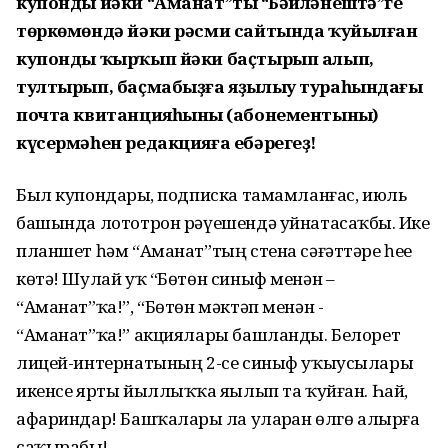
купонды йәки “Аманат”тың “Бәйләнештә”ге
төркөмөндә йәки рәсми сайтында ҡуйылған
купонды ҡырҡып йәки баҫтырып алып,
тултырып, баҫмабыҙға яҙылыу тураһындағы
почта квитанцияһының (абонементының)
күсермәһен редакцияға ебәрегеҙ!
Был купондарҙы, подписка тамамланғас, июль
башында лототрон рәүешендә уйнатасаҡбыҙ. Ике
планшет һәм “Аманат”тың стена сәғәттәре һеҙҙе
көтә! Шулай уҡ “Бөтөн синыф менән –
“Аманат”ҡа!”, “Бөтөн мәктәп менән -
“Аманат”ҡа!” акциялары башланды. Белорет
лицей-интернатының 2-се синыф уҡыусылары
икенсе ярты йыллыҡҡа яҙылып та ҡуйған. Һай,
афариндар! Башҡаларҙы ла уларҙан өлгө алырға
саҡырабыҙ!