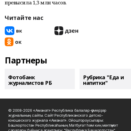
превысила 1,3 млн часов.
Читайте нас
Партнеры
Фотобанк
Рубрика "Еда и
журналистов РБ
напитки"
© 2008-2026 «Аманат» Республика балалар-үҫмерҙәр
журналының сайты. Сайт Республиканского детско-
юношеского журнала «Аманат». Ойоштороусылары:
Башҡортостан Республикаһының Матбуғат һәм киң мәғлүмәт
саралары буйынса агентлығы; "Республика Башкортостан"