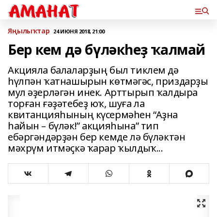
Яңылыҡтар
24 ИЮНЯ 2018, 21:00
Бер кем дә бүләкһеҙ ҡалмай
Акцияла балаларҙың был тиклем дә
һүлпән ҡатнашырын көтмәгәс, приздарҙы
мул әҙерләгән инек. Арттырып ҡалдыра
торған ғәҙәтебеҙ юҡ, шуға ла
квитанцияһының күсермәһен “Аҙна
һайын – бүләк!” акцияһына” тип
ебәргәндәрҙән бер кемде лә бүләктән
мәхрүм итмәҫкә ҡарар ҡылдыҡ...