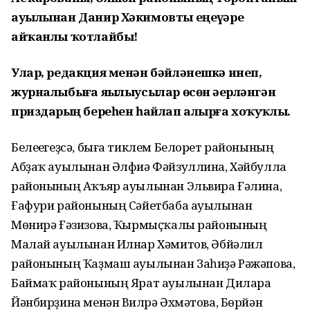
ауылынан Данир Хәкимовты еңеүҙәре
айҡанлы ҡотлайбыҙ!
Улар, редакция менән бәйләнешкә инеп,
журналыбыҙға яҙылыусылар өсөн әҙерләнгән
приздарҙың береһен һайлап алырға хоҡуҡлы.
Белеүегеҙсә, быға тиклем Белорет районының
Абҙаҡ ауылынан Әлфиә Фәйзуллина, Хәйбулла
районының Аҡъяр ауылынан Эльвира Ғәлина,
Ғафури районының Сәйетбаба ауылынан
Мөнирә Ғәзизова, Ҡырмыҫҡалы районының
Малай ауылынан Илнар Хәмитов, Әбйәлил
районының Ҡаҙмаш ауылынан Заһиҙә Рәжәпова,
Баймаҡ районының Ярат ауылынан Дилара
Йәнбирҙина менән Вилүрә Әхмәтова, Бөрйән