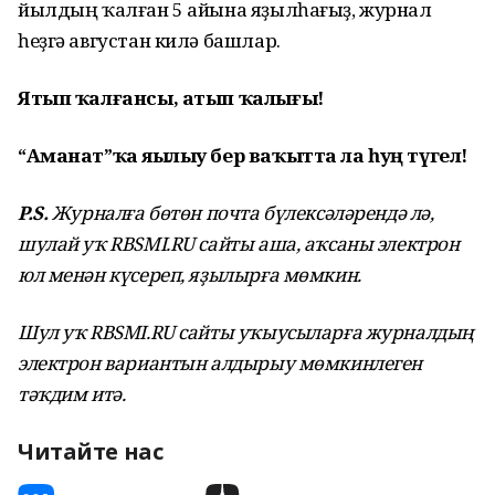
йылдың ҡалған 5 айына яҙылһағыҙ, журнал
һеҙгә августан килә башлар.
Ятып ҡалғансы, атып ҡалығыҙ!
“Аманат”ҡа яҙылыу бер ваҡытта ла һуң түгел!
P.S.
Журналға бөтөн почта бүлексәләрендә лә,
шулай уҡ RBSMI.RU сайты аша, аҡсаны электрон
юл менән күсереп, яҙылырға мөмкин.
Шул уҡ RBSMI.RU сайты уҡыусыларға журналдың
электрон вариантын алдырыу мөмкинлеген
тәҡдим итә.
Читайте нас