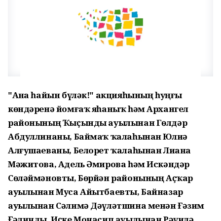
"Аҙна һайын бүләк!" акцияһының һуңғы
көндәренә йомғаҡ яһаныҡ һәм Архангел
районының Ҡыҫынды ауылынан Гөлдәр
Абдуллинаны, Баймаҡ ҡалаһынан Юлиә
Алғушаеваны, Белорет ҡалаһынан Лиана
Мәжитова, Адель Әмирова һәм Искәндәр
Сөләймәновты, Бөрйән районының Аҫҡар
ауылынан Муса Айытбаевты, Байназар
ауылынан Сәлимә Дәүләтшина менән Ғәзим
Ғәлинды, Иҫке Монасип ауылынан Рәүилә