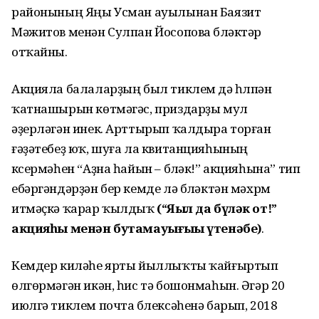
районының Яңы Усман ауылынан Баязит
Мәжитов менән Сулпан Йосопова бүләктәр
отҡайны.
Акцияла балаларҙың был тиклем дә һүлпән
ҡатнашырын көтмәгәс, приздарҙы мул
әҙерләгән инек. Арттырып ҡалдыра торған
ғәҙәтебеҙ юҡ, шуға ла квитанцияһының
күсермәһен “Аҙна һайын – бүләк!” акцияһына” тип
ебәргәндәрҙән бер кемде лә бүләктән мәхрүм
итмәҫкә ҡарар ҡылдыҡ
(“Яҙыл да бүләк от!”
акцияһы менән бутамауығыҙҙы үтенәбеҙ)
.
Кемдер киләһе ярты йыллыҡты ҡайғыртып
өлгөрмәгән икән, һис тә бошонмаһын. Әгәр 20
июлгә тиклем почта бүлексәһенә барып, 2018