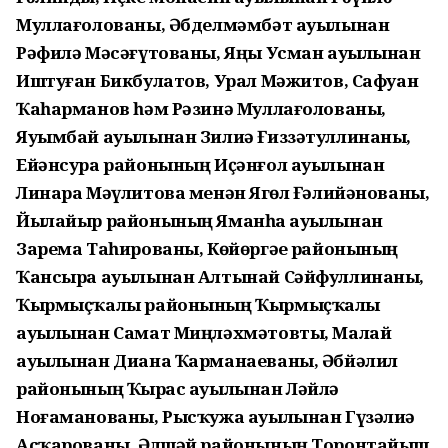
Муллағолованы, Әбделмәмбәт ауылынан
Рәфилә Мәсәғүтованы, Яңы Усман ауылынан
Иштуған Бикбулатов, Урал Мәжитов, Сафуан
Ҡаһарманов һәм Рәзинә Муллағолованы,
Яуымбай ауылынан Зилиә Ғиззәтуллинаны,
Ейәнсура районының Иҫәнғол ауылынан
Линара Мәүлитова менән Яҙгөл Ғәлийәнованы,
Йылайыр районының Яманһаҙ ауылынан
Зарема Таһированы, Көйөргәҙе районының
Ҡансыра ауылынан Алтынай Сәйфуллинаны,
Ҡырмыҫҡалы районының Ҡырмыҫҡалы
ауылынан Самат Миңләхмәтовты, Малай
ауылынан Диана Ҡарманаеваны, Әбйәлил
районының Ҡырҙас ауылынан Ләйлә
Ноғаманованы, Рысҡужа ауылынан Гүзәлиә
Асҡарованы, Әлшәй районының Торонтайыш