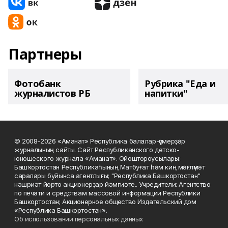
Партнеры
Фотобанк
Рубрика "Еда и
журналистов РБ
напитки"
© 2008-2026 «Аманат» Республика балалар-үҫмерҙәр
журналының сайты. Сайт Республиканского детско-
юношеского журнала «Аманат». Ойоштороусылары:
Башҡортостан Республикаһының Матбуғат һәм киң мәғлүмәт
саралары буйынса агентлығы; "Республика Башкортостан"
нәшриәт йорто акционерҙар йәмғиәте.. Учредители: Агентство
по печати и средствам массовой информации Республики
Башкортостан; Акционерное общество Издательский дом
«Республика Башкортостан».
Об использовании персональных данных