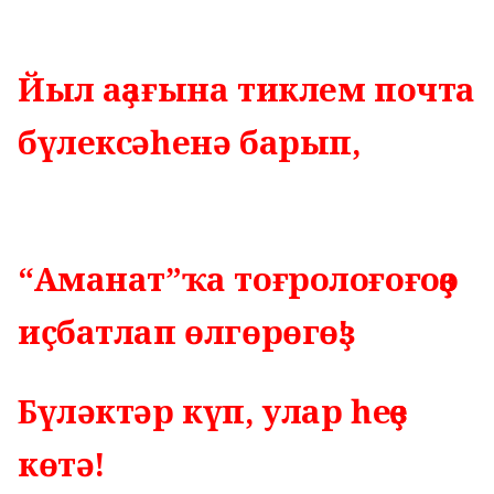
Йыл аҙағына тиклем почта
бүлексәһенә барып,
“Аманат”ҡа тоғролоғоғоҙҙо
иҫбатлап өлгөрөгөҙ!
Бүләктәр күп, улар һеҙҙе
көтә!