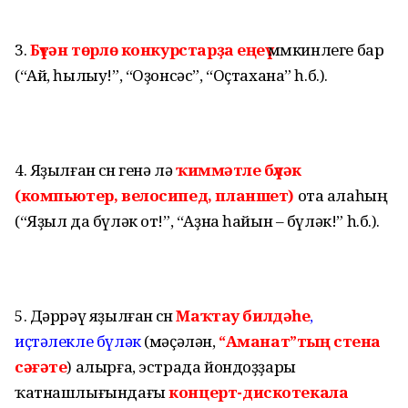
3.
Бүтән төрлө конкурстарҙа еңеү
мөмкинлеге бар
(“Ай, һылыу!”, “Оҙонсәс”, “Оҫтахана” һ.б.).
4. Яҙылған өсөн генә лә
ҡиммәтле бүләк
(компьютер, велосипед, планшет)
ота алаһың
(“Яҙыл да бүләк от!”, “Аҙна һайын – бүләк!” һ.б.).
5. Дәррәү яҙылған өсөн
Маҡтау билдәһе
,
иҫтәлекле бүләк
(мәҫәлән,
“Аманат”тың стена
сәғәте
) алырға, эстрада йондоҙҙары
ҡатнашлығындағы
концерт-дискотекала