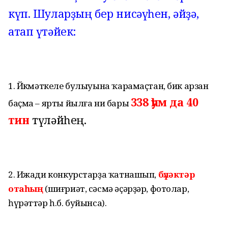
күп. Шуларҙың бер нисәүһен, әйҙә,
атап үтәйек:
1. Йөкмәткеле булыуына ҡарамаҫтан, бик арзан
338 һум да 40
баҫма – ярты йылға ни бары
тин
түләйһең.
2. Ижади конкурстарҙа ҡатнашып,
бүләктәр
отаһың
(шиғриәт, сәсмә әҫәрҙәр, фотолар,
һүрәттәр һ.б. буйынса).