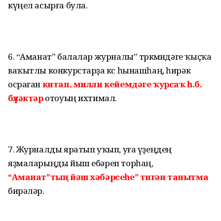
күңел асырға була.
6. “Аманат” балалар журналы” төркөмөндәге ҡыҫҡа
ваҡытлы конкурстарҙа көс һынашһаң, һирәк
осраған
китап, милли кейемдәге ҡурсаҡ һ.б.
бүләктәр
отоуың ихтимал.
7. Журналды яратып уҡып, уға үҙеңдең
яҙмаларыңды йыш ебәреп торһаң,
“Аманат”тың йәш хәбәрсеһе” тигән танытма
бирәләр.