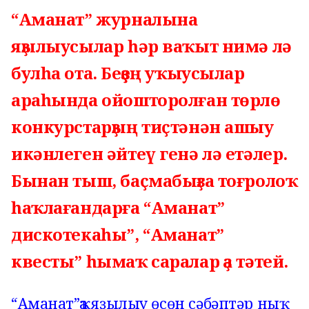
“Аманат” журналына
яҙылыусылар һәр ваҡыт нимә лә
булһа ота. Беҙҙең уҡыусылар
араһында ойошторолған төрлө
конкурстарҙың тиҫтәнән ашыу
икәнлеген әйтеү генә лә етәлер.
Бынан тыш, баҫмабыҙға тоғролоҡ
һаҡлағандарға “Аманат”
дискотекаһы”, “Аманат”
квесты” һымаҡ саралар ҙа тәтей.
“Аманат”ҡа яҙылыу өсөн сәбәптәр ныҡ