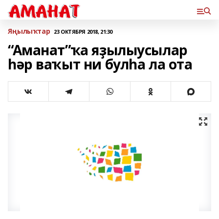
Яңылыҡтар
23 ОКТЯБРЯ 2018, 21:30
“Аманат”ҡа яҙылыусылар
һәр ваҡыт ни булһа ла ота