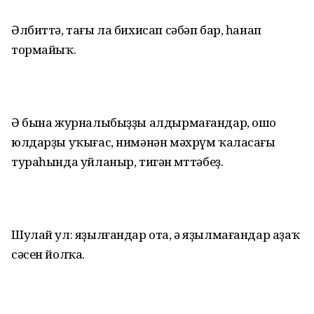
Әлбиттә, тағы ла бихисап сәбәп бар, һанап
тормайыҡ.
Ә бына журналыбыҙҙы алдырмағандар, ошо
юлдарҙы уҡығас, нимәнән мәхрүм ҡаласағы
тураһында уйланыр, тигән өмөттәбеҙ.
Шулай ул: яҙылғандар ота, ә яҙылмағандар аҙаҡ
сәсен йолҡа.