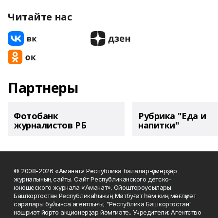
Читайте нас
Партнеры
Фотобанк
Рубрика "Еда и
журналистов РБ
напитки"
© 2008-2026 «Аманат» Республика балалар-үҫмерҙәр
журналының сайты. Сайт Республиканского детско-
юношеского журнала «Аманат». Ойоштороусылары:
Башҡортостан Республикаһының Матбуғат һәм киң мәғлүмәт
саралары буйынса агентлығы; "Республика Башкортостан"
нәшриәт йорто акционерҙар йәмғиәте.. Учредители: Агентство