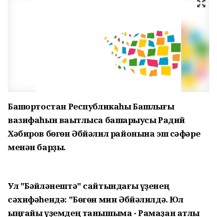
Башҡортостан Республикаһы Башлығы
вазифаһын ваҡытлыса башҡарыусы Радий
Хәбиров бөгөн Әбйәлил районына эш сәфәре
менән барҙы.
Ул "Бәйләнештә" сайтындағы үҙенең
сәхифәһендә: "Бөгөн мин Әбйәлилдә. Юл
ыңғайы үҙемдең танышыма - Рамаҙан атлы