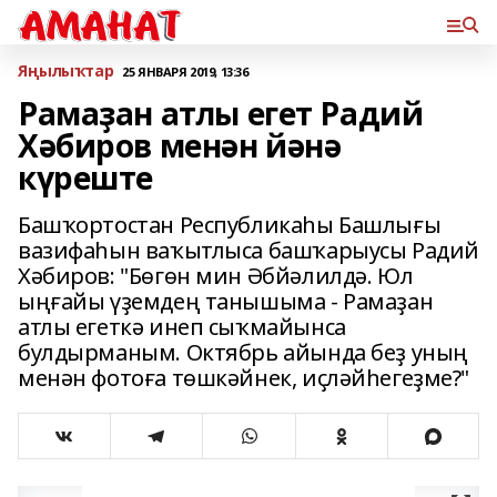
Яңылыҡтар
25 ЯНВАРЯ 2019, 13:36
Рамаҙан атлы егет Радий
Хәбиров менән йәнә
күреште
Башҡортостан Республикаһы Башлығы
вазифаһын ваҡытлыса башҡарыусы Радий
Хәбиров: "Бөгөн мин Әбйәлилдә. Юл
ыңғайы үҙемдең танышыма - Рамаҙан
атлы егеткә инеп сыҡмайынса
булдырманым. Октябрь айында беҙ уның
менән фотоға төшкәйнек, иҫләйһегеҙме?"