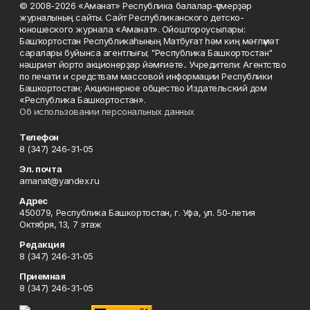
© 2008-2026 «Аманат» Республика балалар-үҫмерҙәр
журналының сайты. Сайт Республиканского детско-
юношеского журнала «Аманат». Ойоштороусылары:
Башҡортостан Республикаһының Матбуғат һәм киң мәғлүмәт
саралары буйынса агентлығы; "Республика Башкортостан"
нәшриәт йорто акционерҙар йәмғиәте.. Учредители: Агентство
по печати и средствам массовой информации Республики
Башкортостан; Акционерное общество Издательский дом
«Республика Башкортостан».
Об использовании персональных данных
Телефон
8 (347) 246-31-05
Эл. почта
amanat@yandex.ru
Адрес
450079, Республика Башкортостан, г. Уфа, ул. 50-летия
Октября, 13, 7 этаж
Редакция
8 (347) 246-31-05
Приемная
8 (347) 246-31-05