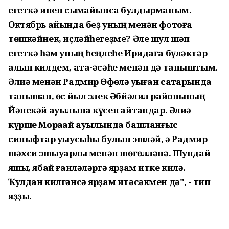
егеткә инеп сыҡмайынса булдырманым.
Октябрь айында беҙ уның менән фотоға
төшкәйнек, иҫләйһегеҙме? Әле шул шәп
егеткә һәм уның һеңлеһе Иридаға бүләктәр
алып килдем, ата-әсәһе менән дә таныштым.
Әлиә менән Радмир Өфөлә уҡыған саҡтарында
танышҡан, өс йыл элек Әбйәлил районының
Йәнекәй ауылына күсеп ҡайтҡандар. Әлиә
күрше Мораҡай ауылында башланғыс
синыфтар уҡыусыһы булып эшләй, ә Радмир
шәхси эшҡыуарлыҡ менән шөғөлләнә. Шундай
яҡшы, ябай ғаиләләргә ярҙам итке килә.
Ҡулдан килгәнсә ярҙам итәсәкмен дә", - тип
яҙҙы.