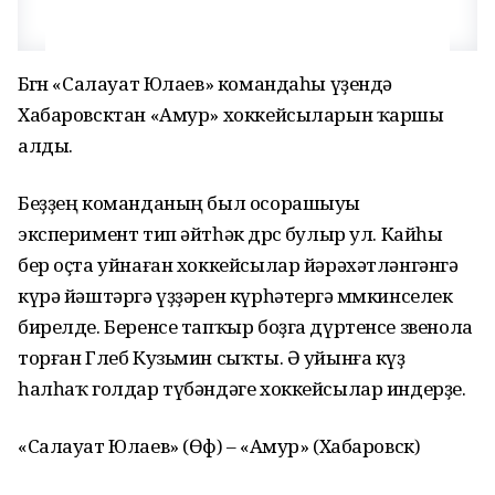
Бөгөн «Салауат Юлаев» командаһы үҙендә
Хабаровсктан «Амур» хоккейсыларын ҡаршы
алды.
Беҙҙең команданың был осорашыуы
эксперимент тип әйтһәк дөрөс булыр ул. Кайһы
бер оҫта уйнаған хоккейсылар йәрәхәтләнгәнгә
күрә йәштәргә үҙҙәрен күрһәтергә мөмкинселек
бирелде. Беренсе тапҡыр боҙга дүртенсе звенола
торған Глеб Кузьмин сыҡты. Ә уйынға күҙ
һалһаҡ голдар түбәндәге хоккейсылар индерҙе.
«Салауат Юлаев» (Өфө) – «Амур» (Хабаровск)