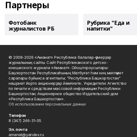
Партнеры
Фотобанк
Рубрика "Еда и
журналистов РБ
напитки"
© 2008-2026 «Аманат» Республика балалар-үҫмерҙәр
журналының сайты. Сайт Республиканского детско-
юношеского журнала «Аманат». Ойоштороусылары:
Башҡортостан Республикаһының Матбуғат һәм киң мәғлүмәт
саралары буйынса агентлығы; "Республика Башкортостан"
нәшриәт йорто акционерҙар йәмғиәте.. Учредители: Агентство
по печати и средствам массовой информации Республики
Башкортостан; Акционерное общество Издательский дом
«Республика Башкортостан».
Об использовании персональных данных
Телефон
8 (347) 246-31-05
Эл. почта
amanat@yandex.ru