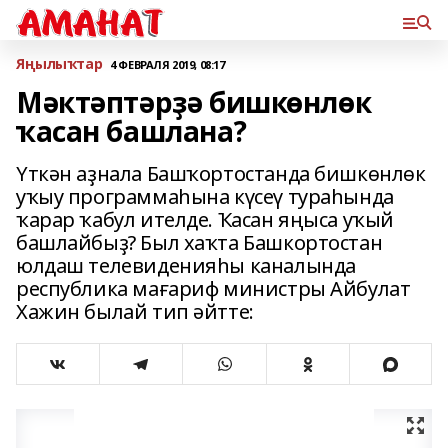
Яңылыҡтар
4 ФЕВРАЛЯ 2019, 08:17
Мәктәптәрҙә бишкөнлөк
ҡасан башлана?
Үткән аҙнала Башҡортостанда бишкөнлөк
уҡыу программаһына күсеү тураһында
ҡарар ҡабул ителде. Ҡасан яңыса уҡый
башлайбыҙ? Был хаҡта Башкортостан
юлдаш телевиденияһы каналында
республика мағариф министры Айбулат
Хажин былай тип әйтте: