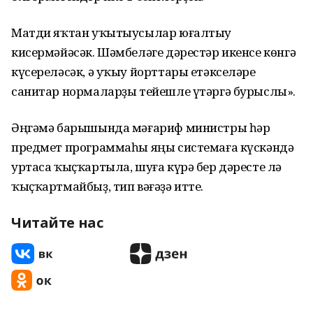
Матди яҡтан уҡытыусылар юғалтыу
кисермәйәсәк. Шәмбеләге дәрестәр икенсе көнгә
күсереләсәк, ә уҡыу йорттары етәкселәре
санитар нормаларҙы тейешле үтәргә бурыслы».
Әңгәмә барышында мәғариф министры һәр
предмет программаһы яңы системаға күскәндә
уртаса ҡыҫҡартыла, шуға күрә бер дәресте лә
ҡыҫҡартмайбыҙ, тип вәғәҙә итте.
Читайте нас