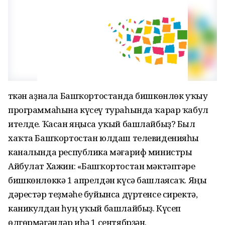
Үткән аҙнала Башҡортостанда бишкөнлөк уҡыу
программаһына күсеү тураһында ҡарар ҡабул
ителде. Ҡасан яңыса уҡый башлайбыҙ? Был
хаҡта Башҡортостан юлдаш телевиденияһы
каналында республика мәғариф министры
Айбулат Хажин: «Башҡортостан мәктәптәре
бишкөнлөккә 1 апрелдән күсә башлаясаҡ. Яңы
дәрестәр теҙмәһе буйынса дүртенсе сиректә,
каникулдан һуң уҡый башлайбыҙ. Күсеп
өлгөрмәгәндәр иһә 1 сентябрҙән.