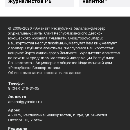
журналистов РБ
напитки"
© 2008-2026 «Аманат» Республика балалар-үҫмерҙәр
журналының сайты. Сайт Республиканского детско-
юношеского журнала «Аманат». Ойоштороусылары:
Башҡортостан Республикаһының Матбуғат һәм киң мәғлүмәт
саралары буйынса агентлығы; "Республика Башкортостан"
нәшриәт йорто акционерҙар йәмғиәте.. Учредители: Агентство
по печати и средствам массовой информации Республики
Башкортостан; Акционерное общество Издательский дом
«Республика Башкортостан».
Об использовании персональных данных
Телефон
8 (347) 246-31-05
Эл. почта
amanat@yandex.ru
Адрес
450079, Республика Башкортостан, г. Уфа, ул. 50-летия
Октября, 13, 7 этаж
Редакция