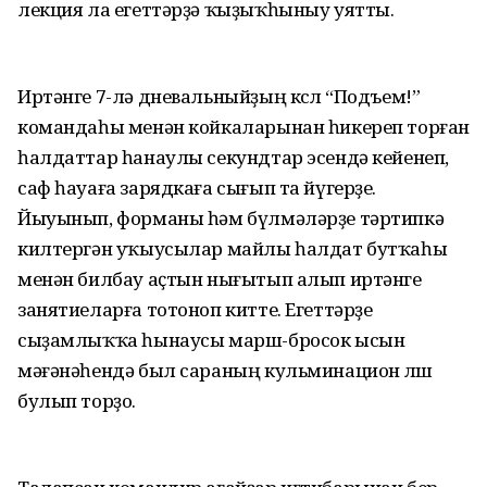
лекция ла егеттәрҙә ҡыҙыҡһыныу уятты.
Иртәнге 7-лә дневальныйҙың көслө “Подъем!”
командаһы менән койкаларынан һикереп торған
һалдаттар һанаулы секундтар эсендә кейенеп,
саф һауаға зарядкаға сығып та йүгерҙе.
Йыуынып, форманы һәм бүлмәләрҙе тәртипкә
килтергән уҡыусылар майлы һалдат бутҡаһы
менән билбау аҫтын нығытып алып иртәнге
занятиеларға тотоноп китте. Егеттәрҙе
сыҙамлыҡҡа һынаусы марш-бросок ысын
мәғәнәһендә был сараның кульминацион өлөшө
булып торҙо.