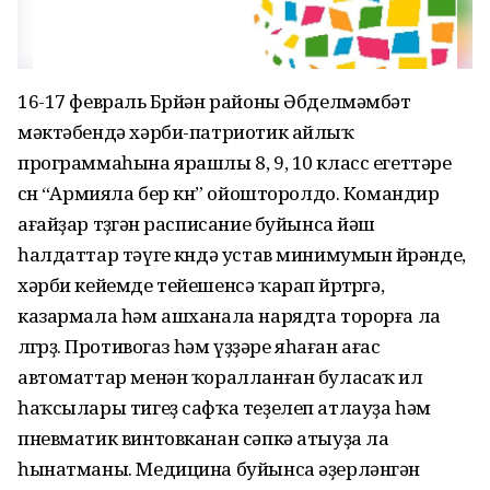
16-17 февраль Бөрйән районы Әбделмәмбәт
мәктәбендә хәрби-патриотик айлыҡ
программаһына ярашлы 8, 9, 10 класс егеттәре
өсөн “Армияла бер көн” ойошторолдо. Командир
ағайҙар төҙөгән расписание буйынса йәш
һалдаттар тәүге көндә устав минимумын өйрәнде,
хәрби кейемде тейешенсә ҡарап йөрөтөргә,
казармала һәм ашханала нарядта торорға ла
өлгөрҙө. Противогаз һәм үҙҙәре яһаған ағас
автоматтар менән ҡоралланған буласаҡ ил
һаҡсылары тигеҙ сафҡа теҙелеп атлауҙа һәм
пневматик винтовканан сәпкә атыуҙа ла
һынатманы. Медицина буйынса әҙерләнгән