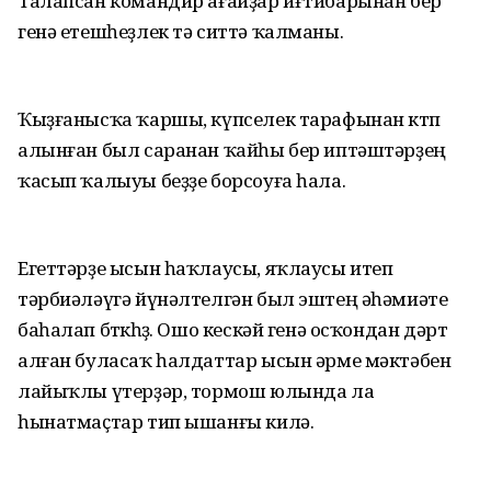
Талапсан командир ағайҙар иғтибарынан бер
генә етешһеҙлек тә ситтә ҡалманы.
Ҡыҙғанысҡа ҡаршы, күпселек тарафынан көтөп
алынған был саранан ҡайһы бер иптәштәрҙең
ҡасып ҡалыуы беҙҙе борсоуға һала.
Егеттәрҙе ысын һаҡлаусы, яҡлаусы итеп
тәрбиәләүгә йүнәлтелгән был эштең әһәмиәте
баһалап бөткөһөҙ. Ошо кескәй генә осҡондан дәрт
алған буласаҡ һалдаттар ысын әрме мәктәбен
лайыҡлы үтерҙәр, тормош юлында ла
һынатмаҫтар тип ышанғы килә.