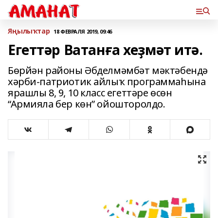
Яңылыҡтар
18 ФЕВРАЛЯ 2019, 09:46
Егеттәр Ватанға хеҙмәт итә.
Бөрйән районы Әбделмәмбәт мәктәбендә
хәрби-патриотик айлыҡ программаһына
ярашлы 8, 9, 10 класс егеттәре өсөн
“Армияла бер көн” ойошторолдо.