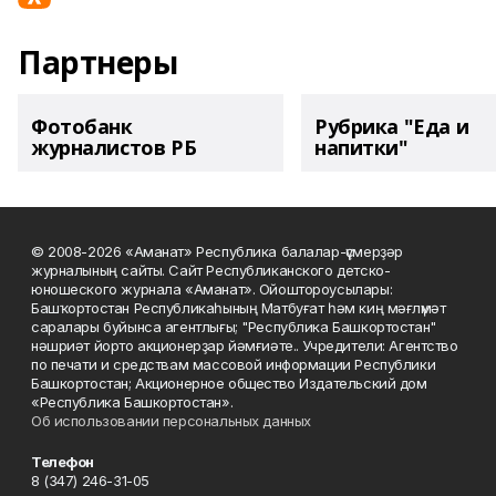
Партнеры
Фотобанк
Рубрика "Еда и
журналистов РБ
напитки"
© 2008-2026 «Аманат» Республика балалар-үҫмерҙәр
журналының сайты. Сайт Республиканского детско-
юношеского журнала «Аманат». Ойоштороусылары:
Башҡортостан Республикаһының Матбуғат һәм киң мәғлүмәт
саралары буйынса агентлығы; "Республика Башкортостан"
нәшриәт йорто акционерҙар йәмғиәте.. Учредители: Агентство
по печати и средствам массовой информации Республики
Башкортостан; Акционерное общество Издательский дом
«Республика Башкортостан».
Об использовании персональных данных
Телефон
8 (347) 246-31-05