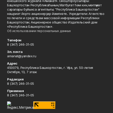
юношеского журнала «Аманат». Ойоштороусылары:
Башҡортостан Республикаһының Матбуғат һәм киң мәғлүмәт
саралары буйынса агентлығы; "Республика Башкортостан"
нәшриәт йорто акционерҙар йәмғиәте.. Учредители: Агентство
по печати и средствам массовой информации Республики
Башкортостан; Акционерное общество Издательский дом
«Республика Башкортостан».
Об использовании персональных данных
Телефон
8 (347) 246-31-05
Эл. почта
amanat@yandex.ru
Адрес
450079, Республика Башкортостан, г. Уфа, ул. 50-летия
Октября, 13, 7 этаж
Редакция
8 (347) 246-31-05
Приемная
8 (347) 246-31-05