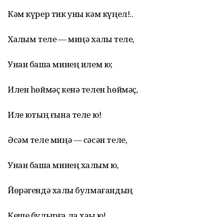
Кәм күрер тик уны кәм күңел!..
Халҡым теле — миңә хаҡлыҡ теле,
Унан башҡа минең илем юҡ;
Илен hөймәҫ кенә телен hөймәҫ,
Илe юҡтың ғына теле юҡ!
Әсәм теле миңә — сәсән теле,
Унан башҡа минең халҡым юҡ,
Йөрәгендә халҡы булмағандың
Кеше булырға ла хаҡы юҡ!