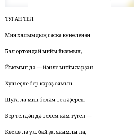
ТУFАН ТЕЛ
Мин халҡымдың сәскә күңеленән
Бал ҡортондай ынйы йыямын,
Йыямын да — йәнле ынйыларҙан
Хуш еҫле бер кәрәҙ ҡоямын.
Шуға ла мин беләм тел ҡәҙерен:
Бер телдән дә телем кәм түгел —
Көслө лә ул, бай ҙа, яғымлы ла,