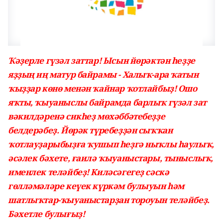
Ҡәҙерле гүзәл заттар! Ысын йөрәктән һеҙҙе
яҙҙың иң матур байрамы - Халыҡ-ара ҡатын
ҡыҙҙар көнө менән ҡайнар ҡотлайбыҙ! Ошо
яҡты, ҡыуаныслы байрамда барлыҡ гүзәл зат
вәкилдәренә сикһеҙ мөхәббәтебеҙҙе
белдерәбеҙ. Йөрәк түребеҙҙән сыҡҡан
ҡотлауҙарыбыҙға ҡушып һеҙгә ныҡлы һаулыҡ,
әсәлек бәхете, ғаилә ҡыуаныстары, тыныслыҡ,
именлек теләйбеҙ! Киләсәгегеҙ сәскә
гөлләмәләре кеүек күркәм булыуын һәм
шатлыҡтар-ҡыуаныстарҙан тороуын теләйбеҙ.
Бәхетле булығыҙ!