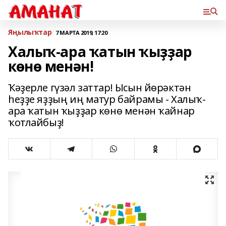
Яңылыҡтар
7 МАРТА 2019, 17:20
Халыҡ-ара ҡатын ҡыҙҙар
көнө менән!
Ҡәҙерле гүзәл заттар! Ысын йөрәктән
һеҙҙе яҙҙың иң матур байрамы - Халыҡ-
ара ҡатын ҡыҙҙар көнө менән ҡайнар
ҡотлайбыҙ!