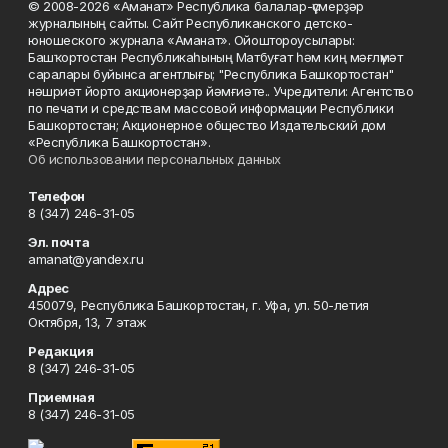
© 2008-2026 «Аманат» Республика балалар-үҫмерҙәр
журналының сайты. Сайт Республиканского детско-
юношеского журнала «Аманат». Ойоштороусылары:
Башҡортостан Республикаһының Матбуғат һәм киң мәғлүмәт
саралары буйынса агентлығы; "Республика Башкортостан"
нәшриәт йорто акционерҙар йәмғиәте.. Учредители: Агентство
по печати и средствам массовой информации Республики
Башкортостан; Акционерное общество Издательский дом
«Республика Башкортостан».
Об использовании персональных данных
Телефон
8 (347) 246-31-05
Эл. почта
amanat@yandex.ru
Адрес
450079, Республика Башкортостан, г. Уфа, ул. 50-летия
Октября, 13, 7 этаж
Редакция
8 (347) 246-31-05
Приемная
8 (347) 246-31-05