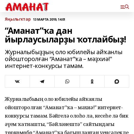
Яңылыҡтар
13 МАРТА 2019, 14:01
“Аманат”ҡа дан
йырлаусыларҙы ҡотлайбыҙ!
Журналыбыҙҙың оло юбилейы айҡанлы
ойошторолған “Аманат”ҡа – мәҙхиә!"
интернет-конкурсы тамам.
Журналыбыҙҙың оло юбилейы айҡанлы
ойошторолған “Аманат”ҡа – мәҙхиә!" интернет-
конкурсы тамам. Бәйгелә олоһо ла, кесеһе лә бик
әүҙем ҡатнашты, “Бәйләнештә” сайтындағы
төркөмөбөҙ “Аманат”ҡа бағышланған үҙенсәлекле