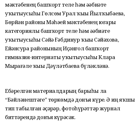
мәктәбенең башҡорт теле һәм әҙәбиәте
уҡытыусыһы Гөлсөм Урал ҡыҙы Йылҡыбаева,
Бөрйән районы Мәһәҙей мәктәбенең юғары
категориялы башҡорт теле һәм әҙәбиәте
уҡытыусыһы Сәйҙә Ғәбдинур ҡыҙы Сәйәхова,
Ейәнсура районының Иҫәнғол башҡорт
гимназия-интернаты уҡытыусыһы Клара
Мырҙағәле ҡыҙы Дәүләтбаева бүләкләнә.
Ебәрелгән материалдарҙың барыһы ла
“Бәйләнештәге” төркөмдә донъя күрҙе. Ә иң яҡшы
тип табылған әҫәрҙәр, фотоһүрәттәр журнал
биттәрендә донъя күрәсәк.