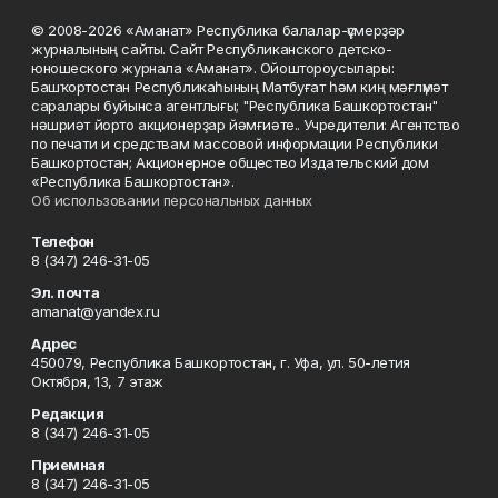
© 2008-2026 «Аманат» Республика балалар-үҫмерҙәр
журналының сайты. Сайт Республиканского детско-
юношеского журнала «Аманат». Ойоштороусылары:
Башҡортостан Республикаһының Матбуғат һәм киң мәғлүмәт
саралары буйынса агентлығы; "Республика Башкортостан"
нәшриәт йорто акционерҙар йәмғиәте.. Учредители: Агентство
по печати и средствам массовой информации Республики
Башкортостан; Акционерное общество Издательский дом
«Республика Башкортостан».
Об использовании персональных данных
Телефон
8 (347) 246-31-05
Эл. почта
amanat@yandex.ru
Адрес
450079, Республика Башкортостан, г. Уфа, ул. 50-летия
Октября, 13, 7 этаж
Редакция
8 (347) 246-31-05
Приемная
8 (347) 246-31-05