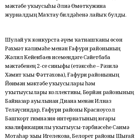
мәктәбе уҡыусыһы Әлиә Өмөтҡужина
журналдың Маҡтау билдәһенә лайыҡ булды.
Шулай уҡ конкурста әүҙем ҡатнашҡаны өсөн
Рәхмәт кәлимәһе менән Ғафури районының
Жәлил Кейекбаев исемендәге Сәйетбаба
мәктәбенең 2-се синыфы (етәксеһе – Рәзилә
Хәмит ҡыҙы Фәттәхова), Ғафури районының
Йөҙимән мәктәбе уҡыусылары һәм
уҡытыусылары коллективы, Бөрйән районының
Байназар ауылынан Диана менән Илназ
Теләүсиндар, Ғафури районы Красноусол
Башҡорт гимназия-интернатының юғары
квалификациялы уҡытыусы-тәрбиәсеһе Саимә
Мотаһар ҡыҙы Игелекова, Белорет районы Шығай