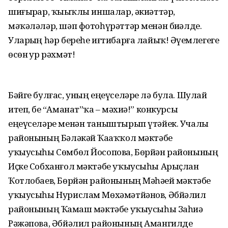
шиғырҙар, ҡыҙыҡлы иншалар, әкиәттәр,
мәҡәләләр, шәп фотоһүрәттәр менән биҙәлде.
Уларҙың һәр береһе иғтибарға лайыҡ! Әүҙемлегегеҙ
өсөн ҙур рәхмәт!
Бәйге булғас, уның еңеүселәре лә була. Шулай
итеп, беҙ “Аманат”ҡа – мәҙхиә!” конкурсы
еңеүселәре менән таныштырып үтәйек. Учалы
районының Бәләкәй Ҡаҙаҡҡол мәктәбе
уҡыусыһы Сөмбөл Йосопова, Бөрйән районының
Иҫке Собханғол мәктәбе уҡыусыһы Арыҫлан
Ҡотлобаев, Бөрйән районының Мәһәҙей мәктәбе
уҡыусыһы Нурислам Мөхәмәтйәнов, Әбйәлил
районының Ҡаҙмаш мәктәбе уҡыусыһы Заһиҙә
Рәжәпова, Әбйәлил районының Амангилде