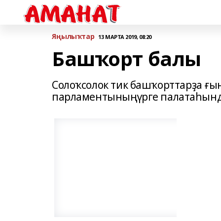
Яңылыҡтар
13 МАРТА 2019, 08:20
Башҡорт балы
Солоҡсолок тик башҡорттарҙа ғы
парламентыныңүрге палатаһында