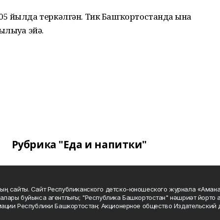
5 йылда теркәлгән. Тик Башҡортостанда ғына
лыуға эйә.
Рубрика "Еда и напитки"
ың сайты. Сайт Республиканского детско-юношеского журнала «Аман
алары буйынса агентлығы; "Республика Башкортостан" нәшриәт йорто а
мации Республики Башкортостан; Акционерное общество Издательский