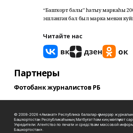
“Башҡорт балы” һатыу маркаһы 200
эшләнгән бал был марка менән куйы
Читайте нас
Партнеры
Фотобанк журналистов РБ
© 2008-2026 «Аманат» Республика балалар-үҫмерҙәр журналын
Башҡортостан Республикаһының Матбуғат һәм киң мәғлүмәт сар
Учредители: Агентство по печати и средствам массовой инфор
Башкортостан».