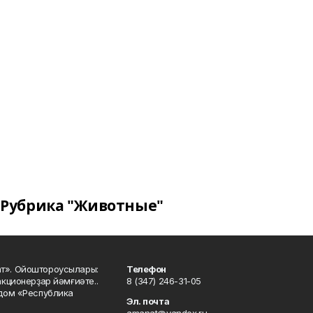
Рубрика "Животные"
ат». Ойоштороусылары:
Телефон
кционерҙар йәмғиәте..
8 (347) 246-31-05
 дом «Республика
Эл. почта