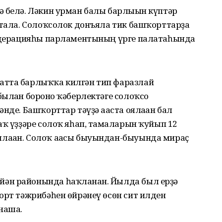
 белә. Ләкин урман балы барлығын күптәр
атала. Солоҡсолок донъяла тик башҡорттарҙа
Федерацияһы парламентының үрге палатаһында
атта барлыҡҡа килгән тип фаразлай
ылған боронғо ҡәберлектәге солоҡсо
нде. Башҡорттар тәүҙә ағаста оялаған бал
аҡ үҙҙәре солоҡ яһап, тамғаларын ҡуйып 12
лаған. Солоҡ ағасы быуындан-быуында мираҫ
ән районында һаҡланған. Йылда был ерҙә
орт тәжрибәһен өйрәнеү өсөн сит илден
наша.