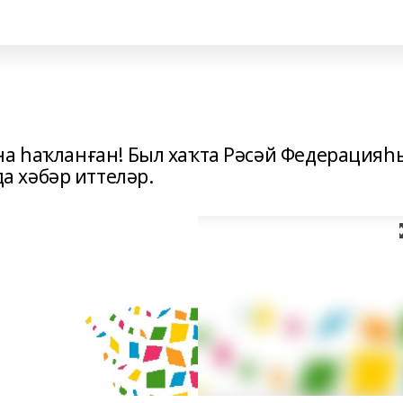
на һаҡланған! Был хаҡта Рәсәй Федерацияһ
 хәбәр иттеләр.