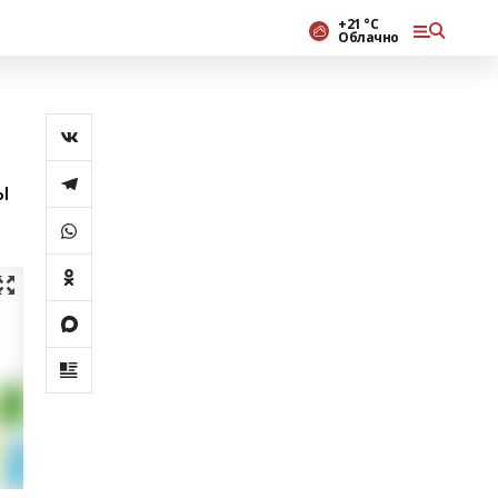
+21 °С
Облачно
ы