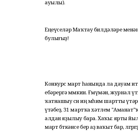
ауылы).
Еңеүселәр Маҡтау билдәләре менән 
булығыҙ!
Конкурс март һанында ла дауам итә
ебәрергә мөмкин. Ғөмүмән, журнал ү
ҡатнашыу өсөн иң мөһим шартты үтәрг
үтәбеҙ, 31 мартҡа хәтлем "Аманат
алдан яҙылыу бара. Хаҡы: ярты йылғ
март бөткәнсе бер аҙ ваҡыт бар, өлгөрөгөҙ