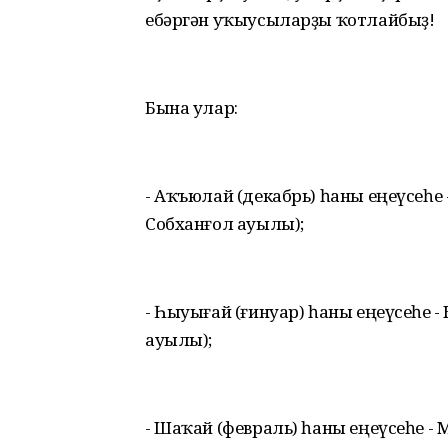
ебәргән уҡыусыларҙы ҡотлайбыҙ!
Бына улар:
- Аҡъюлай (декабрь) һаны еңеүсеһе
Собханғол ауылы);
- Һыуығай (ғинуар) һаны еңеүсеһе 
ауылы);
- Шаҡай (февраль) һаны еңеүсеһе - 