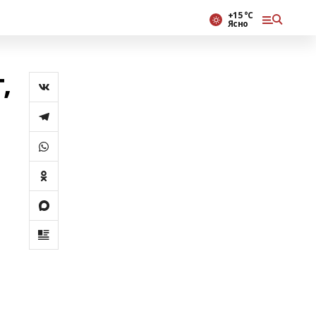
+15 °С
Ясно
,