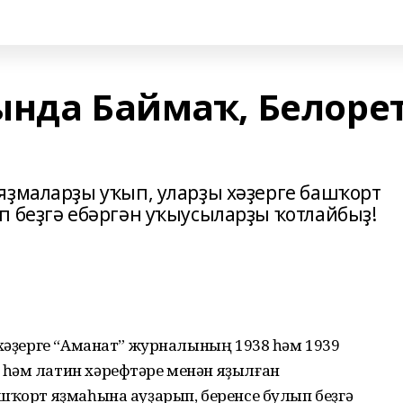
ында Баймаҡ, Белорет
яҙмаларҙы уҡып, уларҙы хәҙерге башҡорт
п беҙгә ебәргән уҡыусыларҙы ҡотлайбыҙ!
 хәҙерге “Аманат” журналының 1938 һәм 1939
һәм латин хәрефтәре менән яҙылған
шҡорт яҙмаһына ауҙарып, беренсе булып беҙгә