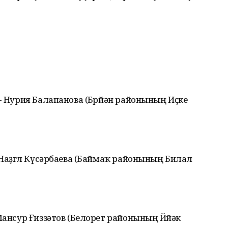
 - Нурия Балапанова (Бөрйән районының Иҫке
- Наҙгөл Күсәрбаева (Баймаҡ районының Билал
Мансур Ғиззәтов (Белорет районының Йөйәк