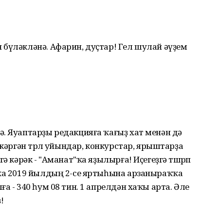
бүләкләнә. Афарин, дуҫтар! Гел шулай әүҙем
. Яуаптарҙы редакцияға ҡағыҙ хат менән дә
ткәргән төрлө уйындар, конкурстар, ярыштарҙа
ә кәрәк - "Аманат"ҡа яҙылырға! Иҫегеҙгә төшөрөп
"ҡа 2019 йылдың 2-се яртыһына арзаныраҡҡа
а - 340 һум 08 тин. 1 апрелдән хаҡы арта. Әле
!