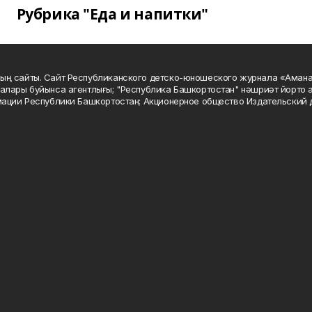
Рубрика "Еда и напитки"
ың сайты. Сайт Республиканского детско-юношеского журнала «Аман
алары буйынса агентлығы; "Республика Башкортостан" нәшриәт йорто а
мации Республики Башкортостан; Акционерное общество Издательский