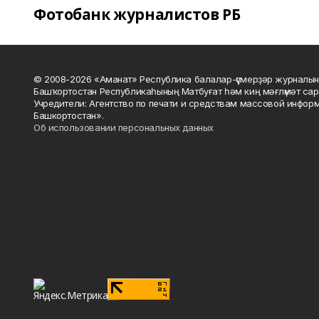
Фотобанк журналистов РБ
© 2008-2026 «Аманат» Республика балалар-үҫмерҙәр журналын
Башҡортостан Республикаһының Матбуғат һәм киң мәғлүмәт сар
Учредители: Агентство по печати и средствам массовой инфор
Башкортостан».
Об использовании персональных данных