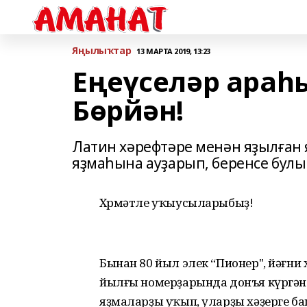
Яңылыҡтар
13 МАРТА 2019, 13:23
Еңеүселәр араһ
Бөрйән!
Латин хәрефтәре менән яҙылған 
яҙмаһына ауҙарып, беренсе булы
Хөрмәтле уҡыусыларыбыҙ!
Бынан 80 йыл элек “Пионер", йәғни
йылғы номерҙарында донъя күргән 
яҙмаларҙы уҡып, уларҙы хәҙерге ба