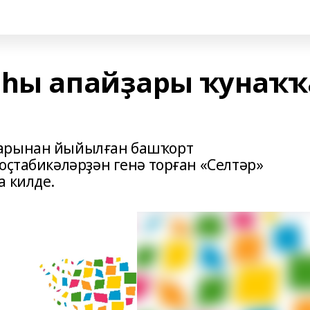
яһы апайҙары ҡунаҡҡ
дарынан йыйылған башҡорт
оҫтабикәләрҙән генә торған «Селтәр»
а килде.