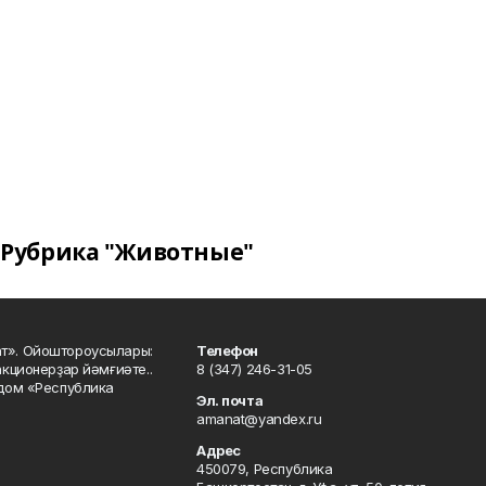
Рубрика "Животные"
ат». Ойоштороусылары:
Телефон
кционерҙар йәмғиәте..
8 (347) 246-31-05
 дом «Республика
Эл. почта
amanat@yandex.ru
Адрес
450079, Республика