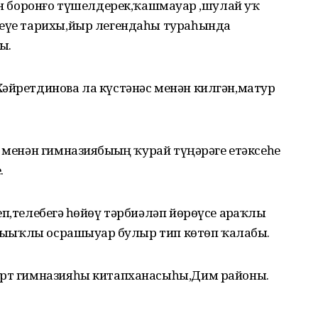
ған боронғо түшелдерек,ҡашмауҙар ,шулай уҡ
йеүе тарихы,йыр легендаһы тураһында
ы.
Хәйретдинова ла күстәнәс менән килгән,матур
 менән гимназиябыҙҙың ҡурай түңәрәге етәксеһе
.
п,телебеҙгә һөйөү тәрбиәләп йөрөүсе арҙаҡлы
ҡыҙыҡлы осрашыуҙар булыр тип көтөп ҡалабыҙ.
ҡорт гимназияһы китапханасыһы,Дим районы.