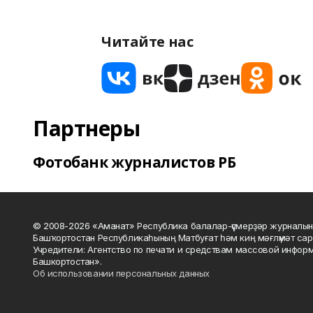
Читайте нас
Партнеры
Фотобанк журналистов РБ
© 2008-2026 «Аманат» Республика балалар-үҫмерҙәр журналын
Башҡортостан Республикаһының Матбуғат һәм киң мәғлүмәт сар
Учредители: Агентство по печати и средствам массовой инфор
Башкортостан».
Об использовании персональных данных