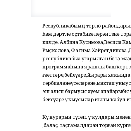
Республикабыҙҙың төрлө райондар
һәм дәртле оҫтабикәләрҙән генә то
килде. Албина Кусимова,Вәсилә Ка
Рыҫҡолова, Фатима Хәйретдинова ,Г
республикабыҙҙа уҙғарылған бөтә мә
программаһына ярашлы башҡорт х
ғәҙәттәре,бейеүҙәре,йырҙары хаҡын
тәрбиәләнеүселәренә,мәктәп уҡыус
эш алып барыусы әүҙем апайҙарыбыҙ
бейеүҙәрҙе уҡыусылар йылы ҡабул 
Күҙ нурҙарын түгеп, үҙ ҡулдары ме
,балаҫ, таҫтамалдарҙан торған күрг