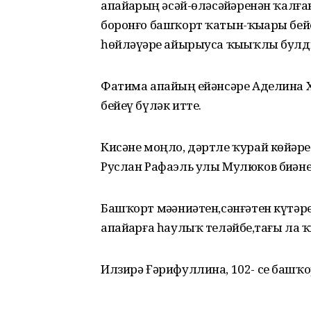
апайҙарҙың әсәй-өләсәйҙәренән ҡал
боронғо башҡорт ҡатын-ҡыҙҙары бе
һөйләүҙәре айырыуса ҡыҙыҡлы булд
Фатима апайҙың ейәнсәре Аделина 
бейеү бүләк итте.
Кисәне моңло, дәртле ҡурай көйҙәре
Руслан Рафаэль улы Мулюков биҙәне
Башҡорт мәҙәниәтен,сәнғәтен күтәре
апайҙарға һаулыҡ теләйбеҙ,тағы ла 
Илзирә Ғәрифуллина, 102- се баш