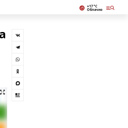
+17 °С
Облачно
а