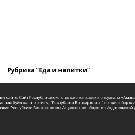
Рубрика "Еда и напитки"
ың сайты. Сайт Республиканского детско-юношеского журнала «Аман
алары буйынса агентлығы; "Республика Башкортостан" нәшриәт йорто а
мации Республики Башкортостан; Акционерное общество Издательский