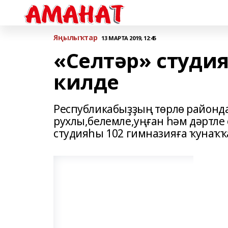
Яңылыҡтар
13 МАРТА 2019, 12:45
«Селтәр» студи
килде
Республикабыҙҙың төрлө район
рухлы,белемле,уңған һәм дәртле 
студияһы 102 гимназияға ҡунаҡҡ