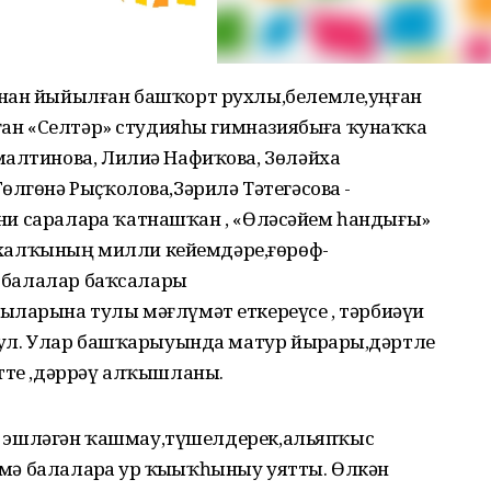
ынан йыйылған башҡорт рухлы,белемле,уңған
рған «Селтәр» студияһы гимназиябыҙға ҡунаҡҡа
малтинова, Лилиә Нафиҡова, Зөләйха
өлгөнә Рыҫҡолова,Зәрилә Тәтегәсова -
ҙәни сараларҙа ҡатнашҡан , «Өләсәйем һандығы»
алҡының милли кейемдәре,ғөрөф-
да балалар баҡсалары
ыларына тулы мәғлүмәт еткереүсе , тәрбиәүи
 ул. Улар башҡарыуында матур йырҙарҙы,дәртле
итте ,дәррәү алҡышланы.
нән эшләгән ҡашмау,түшелдерек,альяпҡыс
әҙмә балаларҙа ҙур ҡыҙыҡһыныу уятты. Өлкән