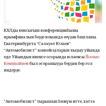
КХЛдың көнсығыш конференцияһының
ярымфиналын беҙҙең команда еңеүҙән башланы.
Екатеринбургта “Салауат Юлаев”
“Автомобилист” хоккейсыларын ҡыҙыу уйында
еңде. Уйындын икенсе осорында юлаевсы
Йоонас
Кемппайнен
был осорашыуҙа берҙән бер гол
индерҙе.
"Автомобилист" тырышып һөжүм итте, хатта