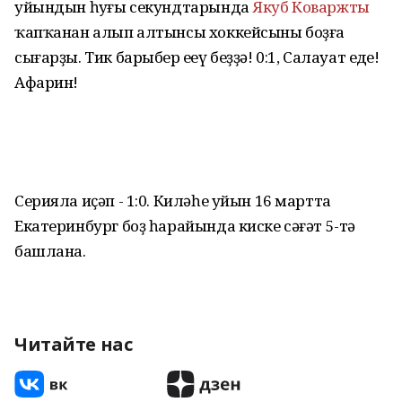
уйындын һуңғы секундтарында
Якуб Коваржты
ҡапҡанан алып алтынсы хоккейсыны боҙға
сығарҙы. Тик барыбер еңеү беҙҙә! 0:1, Салауат еңде!
Афарин!
Серияла иҫәп - 1:0. Киләһе уйын 16 мартта
Екатеринбург боҙ һарайында киске сәғәт 5-тә
башлана.
Читайте нас