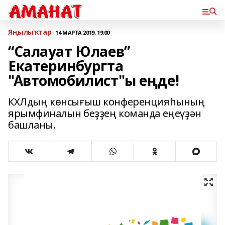
Яңылыҡтар
14 МАРТА 2019, 19:00
“Салауат Юлаев”
Екатеринбургта
"Автомобилист"ы еңде!
КХЛдың көнсығыш конференцияһының
ярымфиналын беҙҙең команда еңеүҙән
башланы.