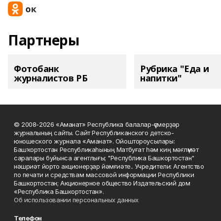
Партнеры
Фотобанк
Рубрика "Еда и
журналистов РБ
напитки"
© 2008-2026 «Аманат» Республика балалар-үҫмерҙәр
журналының сайты. Сайт Республиканского детско-
юношеского журнала «Аманат». Ойоштороусылары:
Башҡортостан Республикаһының Матбуғат һәм киң мәғлүмәт
саралары буйынса агентлығы; "Республика Башкортостан"
нәшриәт йорто акционерҙар йәмғиәте.. Учредители: Агентство
по печати и средствам массовой информации Республики
Башкортостан; Акционерное общество Издательский дом
«Республика Башкортостан».
Об использовании персональных данных
Телефон