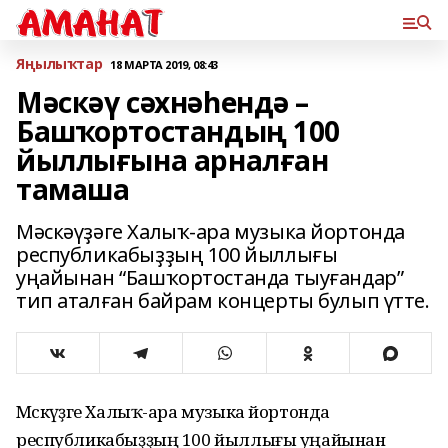
Яңылыҡтар
18 МАРТА 2019, 08:43
Мәскәү сәхнәһендә –
Башҡортостандың 100
йыллығына арналған
тамаша
Мәскәүҙәге Халыҡ-ара музыка йортонда
республикабыҙҙың 100 йыллығы
уңайынан “Башҡортостанда тыуғандар”
тип аталған байрам концерты булып үтте.
Мәскәүҙәге Халыҡ-ара музыка йортонда
республикабыҙҙың 100 йыллығы уңайынан