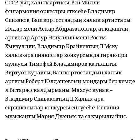
СССР-ҙың халыҡ артисы, Рәсәй Милли
филармония оркестры етәксеһе Владимир
Спиваков, Башҡортостандың халыҡ артистары
Илдар менән Асҡар Абдразаҡовтар, атҡаҙанған
артистар Артур Нәзиуллин менән Рөстәм
Хәмиҙуллин, Владимир Крайневтың II Мәскәү
халыҡ-ара пианистар конкурсында гнран-при
яулаусы Тимофей Владимиров ҡатнашты.
Виртуоз ҡурайсы, Башҡортостандың халыҡ
артисы Роберт Юлдашевтың моңдары бер кемде
лә битараф ҡалдырманы. Махсус ҡунаҡ –
Владимир Спиваковтың II Халыҡ-ара
скрипкасылар конкурсы еңеүсеһе, Испания
музыканты Мария Дуэньяс та саҡырылғайны.