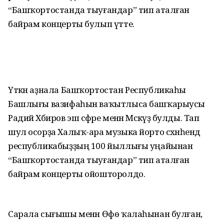
“Башҡортостанда тыуғандар” тип аталған
байрам концерты булып үтте.
Үткән аҙнала Башҡортостан Республикаһы
Башлығы вазифаһын ваҡытлыса башҡарыусы
Радий Хәбиров эш сәфәре менән Мәскәүҙә булды. Тап
шул осорҙа Халыҡ-ара музыка йорто сәхнәһендә
республикабыҙҙың 100 йыллығы уңайынан
“Башҡортостанда тыуғандар” тип аталған
байрам концерты ойошторолдо.
Сарала сығышы менән Өфө ҡалаһынан булған,