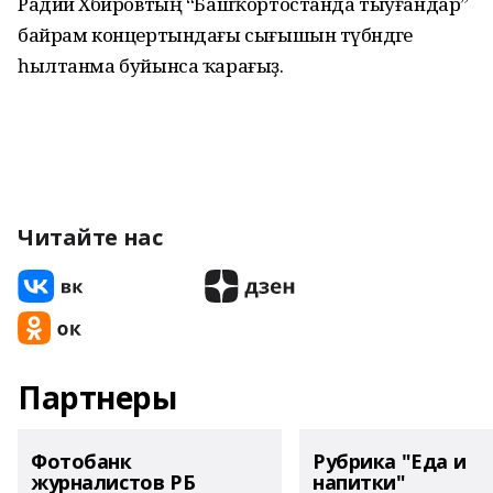
Радий Хәбировтың “Башҡортостанда тыуғандар”
байрам концертындағы сығышын түбәндәге
һылтанма буйынса ҡарағыҙ.
Читайте нас
Партнеры
Фотобанк
Рубрика "Еда и
журналистов РБ
напитки"