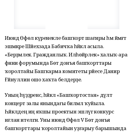
Июндә Өфөлә күренекле башҡорт шағиры һәм йәмәғәт
эшмәкәре Шәйехзада Бабичҡа һәйкәл асыла.
«Берҙәмлек. Гражданлыҡ. Илһөйәрлек» халыҡ-ара
фәнни форумында Бөтә донъя башҡорттары
ҡоролтайы Башҡарма комитеты рәйесе Данир
Ғәйнуллин ошо хаҡта белдерҙе.
Уның һүҙҙәренсә, һәйкәл «Башҡортостан» дәүләт
концерт залы янындағы биләмәлә ҡуйыла.
Һәйкәлдең иң яҡшы проектын эшләүгә конкурс
иғлан ителгән. Уны июндә Өфөлә V Бөтә донъя
башҡорттары ҡоролтайын уҙғарыу барышында