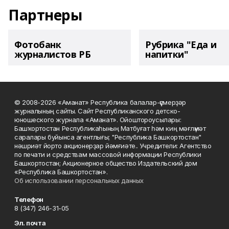
Партнеры
Фотобанк
Рубрика "Еда и
журналистов РБ
напитки"
© 2008-2026 «Аманат» Республика балалар-үҫмерҙәр
журналының сайты. Сайт Республиканского детско-
юношеского журнала «Аманат». Ойоштороусылары:
Башҡортостан Республикаһының Матбуғат һәм киң мәғлүмәт
саралары буйынса агентлығы; "Республика Башкортостан"
нәшриәт йорто акционерҙар йәмғиәте.. Учредители: Агентство
по печати и средствам массовой информации Республики
Башкортостан; Акционерное общество Издательский дом
«Республика Башкортостан».
Об использовании персональных данных
Телефон
8 (347) 246-31-05
Эл. почта