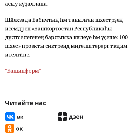
асыу күҙаллана.
Шәйехзада Бабичтың һәм танылған шәхестәрҙең
исемдәрен «Башҡортостан Республикаһы
дәүләтселегенең барлыҡҡа килеүе һәм үҫеше: 100
шәхес» проекты сиктәрендә мәңгеләштерергә тәҡдим
ителгәйне.
"Башинформ"
Читайте нас