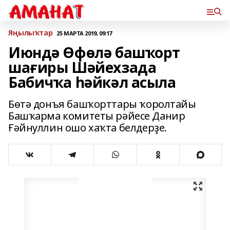
Яңылыҡтар
25 МАРТА 2019, 09:17
Июндә Өфөлә башҡорт
шағиры Шәйехзада
Бабичҡа һәйкәл асыла
Бөтә донъя башҡорттары ҡоролтайы
Башҡарма комитеты рәйесе Данир
Ғәйнуллин ошо хаҡта белдерҙе.