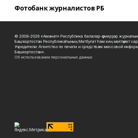
Фотобанк журналистов РБ
© 2008-2026 «Аманат» Республика балалар-үҫмерҙәр журналын
Башҡортостан Республикаһының Матбуғат һәм киң мәғлүмәт сар
Учредители: Агентство по печати и средствам массовой инфор
Башкортостан».
Об использовании персональных данных