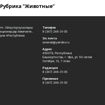
Рубрика "Животные"
ат». Ойоштороусылары:
Телефон
кционерҙар йәмғиәте..
8 (347) 246-31-05
 дом «Республика
Эл. почта
amanat@yandex.ru
Адрес
450079, Республика
Башкортостан, г. Уфа, ул. 50-летия
Октября, 13, 7 этаж
Редакция
8 (347) 246-31-05
Приемная
8 (347) 246-31-05