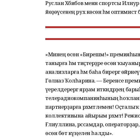
Руслан Хәбибов менән спортсы Илну
йөҙөүсенең рух көсөнә һәм оптимис
«Минең өсөн «Бирешмә!» премияһы
танырға һәм тиҫтерҙәре өсөн ҡыуан
анализларға һәм баһа бирергә өйрән
Гөлназ Ҡолһарина. — Беренсе пре
әүерелдерергә ярҙам иткәндәрҙең бар
телерадиокомпанияһының һоҡланғы
партнерҙарға рәхмәтлемен! Оҫталыҡ
коллективына айырым рәхмәт! Режисс
Ғәлиуллина, рәссамдар, операторҙ
өсөн бөтә күңелен һалды».