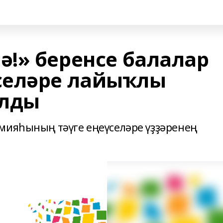
!» беренсе балалар
селәре лайыҡлы
алды
мияһының тәүге еңеүселәре үҙҙәренең