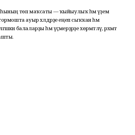
яһының төп маҡсаты — ҡыйыулыҡ һәм әүҙем
тормошта ауыр хәлдәрҙе еңеп сыҡҡан һәм
кән балаларҙы һәм үҫмерҙәрҙе хөрмәтләү, рәхмәт
ашты.