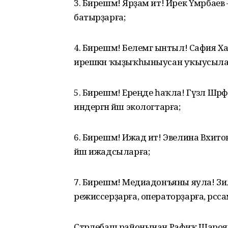
3. Бирешмә! Ярҙам ит! Ирек Үмәрбаев 
батырҙарға;
4. Бирешмә! Белемгә ынтыл! Сафия Х
ирешкән ҡыҙыҡһыныусан уҡыусыла
5. Бирешмә! Ереңде һаҡла! Гүзәл Шәр
индергән йәш экологтарға;
6. Бирешмә! Ижад ит! Эвелина Вәхитова
йәш ижадсыларға;
7. Бирешмә! Медиадонъяны яула! Зи
режиссерҙарға, операторҙарға, рәсс
Стәрлебаш районынан Рафиҡ Шароян 