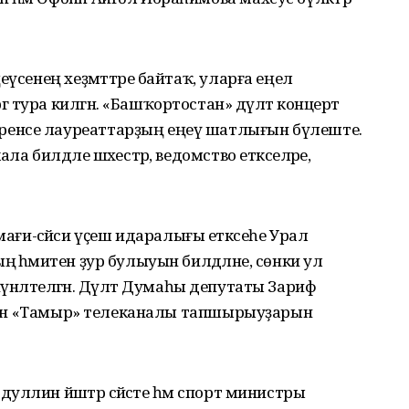
еүсенең хеҙмәттәре байтаҡ, уларға еңел
тура килгән. «Башҡортостан» дәүләт концерт
енсе лауреаттарҙың еңеү шатлығын бүлеште.
а билдәле шәхестәр, ведомство етәкселәре,
-сәйәси үҫеш идаралығы етәксеһе Урал
әһәмиәтен ҙур булыуын билдәләне, сөнки ул
ә йүнәлтелгән. Дәүләт Думаһы депутаты Зариф
менән «Тамыр» телеканалы тапшырыуҙарын
ллин йәштәр сәйәсәте һәм спорт министры