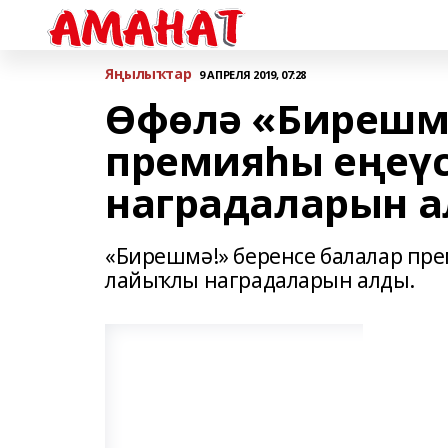
Яңылыҡтар
9 АПРЕЛЯ 2019, 07:28
Өфөлә «Бирешмә
премияһы еңеү
наградаларын 
«Бирешмә!» беренсе балалар пре
лайыҡлы наградаларын алды.