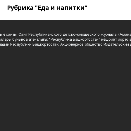
Рубрика "Еда и напитки"
ың сайты. Сайт Республиканского детско-юношеского журнала «Аман
алары буйынса агентлығы; "Республика Башкортостан" нәшриәт йорто а
мации Республики Башкортостан; Акционерное общество Издательский