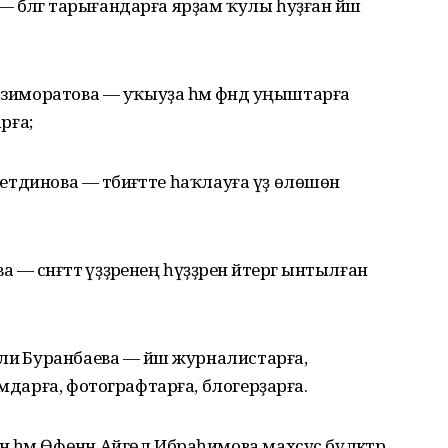
— бәләгә тарығандарға ярҙам ҡулы һуҙған йәш
азиморатова — уҡыуҙа һәм фәндә уңыштарға
рға;
әфетдинова — тәбиғәтте һаҡлауға үҙ өлөшөн
 — сәнғәттә үҙҙәренең һүҙҙәрен әйтергә ынтылған
лиә Буранбаева — йәш журналистарға,
амдарға, фотографтарға, блогерҙарға.
һәм Өфөнән Айгөл Ибраһимова махсус бүләктәр