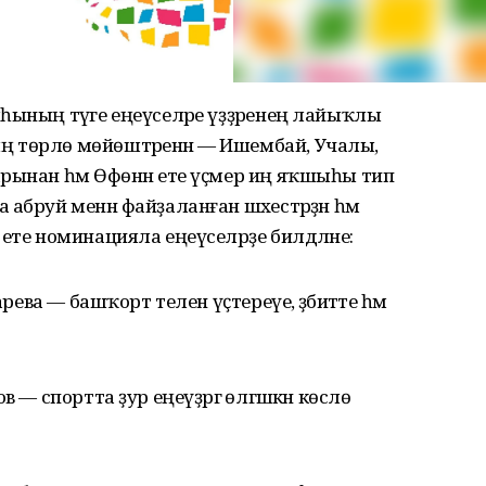
һының тәүге еңеүселәре үҙҙәренең лайыҡлы
 төрлө мөйөштәренән — Ишембай, Учалы,
рынан һәм Өфөнән ете үҫмер иң яҡшыһы тип
абруй менән файҙаланған шәхестәрҙән һәм
ете номинацияла еңеүселәрҙе билдәләне:
рева — башҡорт телен үҫтереүе, әҙәбиәтте һәм
 — спортта ҙур еңеүҙәргә өлгәшкән көслө