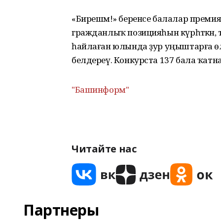
«Бирешмә!» беренсе балалар преми
гражданлыҡ позицияһын күрһәткән, 
һайлаған юлында ҙур уңыштарға өлгәш
белдереү. Конкурста 137 бала ҡатн
"Башинформ"
Читайте нас
Партнеры