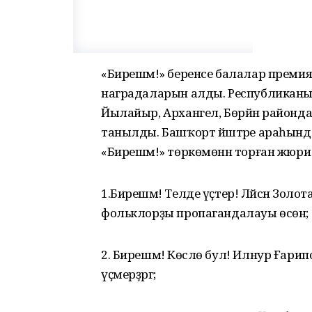
«Бирешмә!» беренсе балалар премия
наградаларын алды. Республиканың
Йылайыр, Архангел, Бөрйән районда
танылды. Башҡорт йәштәре араһында 
«Бирешмә!» төркөмөнән торған жюри 
1.Бирешмә! Телде үҫтер! Ләйсән Золота
фольклорҙы пропагандалауы өсөн;
2. Бирешмә! Көслө бул! Илнур Ғарипов
үҫмерҙәргә;