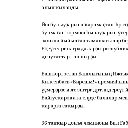
алып ҡыуанды.
Йәш булыуҙарына ҡарамаҫтан, һәр ең
булмаған тормош һынауҙарын үтергә 
залына йыйылған тамашасылар бер
Еңеүселәргә наградаларҙы республикал
депутаттар тапшырҙы.
Башҡортостан Башлығының Ижтимағи
Килсенбаев «Бирешмә!» премияһының 
үҫмерҙәрҙе изге эштәргә дәртләндереүг
Байғусҡаров ата-әсәләрҙе балалар 
ҡарарға саҡырҙы.
36 тапҡыр донъя чемпионы Вил Ғабду