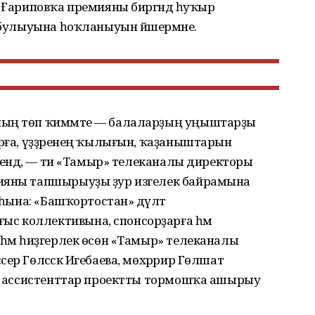
р Ғариповҡа премияны биргәндә һуҡыр
т булыуына һоҡланыуын йәшермәне.
ның төп ҡиммәте — балаларҙың уңыштарҙы
ырға, үҙҙәренең ҡылығын, ҡаҙаныштарын
еүендә, — ти «Тамыр» телеканалы директоры
мияны тапшырыуҙы ҙур изгелек байрамына
ыһына: «Башҡортостан» дәүләт
с коллективына, спонсорҙарға һәм
 һәм һиҙгерлек өсөн «Тамыр» телеканалы
ер Гөлсәсәк Игебаева, мөхәррир Гөлшат
ар, ассистенттар проектты тормошҡа ашырыу