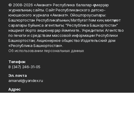
© 2008-2026 «Аманат» Республика балалар-үҫмерҙәр
журналының сайты. Сайт Республиканского детско-
юношеского журнала «Аманат». Ойоштороусылары:
Башҡортостан Республикаһының Матбуғат һәм киң мәғлүмәт
саралары буйынса агентлығы; "Республика Башкортостан"
нәшриәт йорто акционерҙар йәмғиәте.. Учредители: Агентство
по печати и средствам массовой информации Республики
Башкортостан; Акционерное общество Издательский дом
«Республика Башкортостан».
Об использовании персональных данных
Телефон
8 (347) 246-31-05
Эл. почта
amanat@yandex.ru
Адрес
450079, Республика Башкортостан, г. Уфа, ул. 50-летия
Октября, 13, 7 этаж
Редакция
8 (347) 246-31-05
Приемная
8 (347) 246-31-05