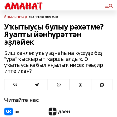
Яңылыҡтар
10 АПРЕЛЯ 2019, 15:31
Уҡытыусы булыу рәхәтме?
Яуапты йәнһүрәттән
эҙләйек
Биш көнлөк уҡыу аҙнаһына күсеүҙе беҙ
"ура" ҡысҡырып ҡаршы алдыҡ. Ә
уҡытыусыға был яңылыҡ нисек тәьҫир
итте икән?
Читайте нас