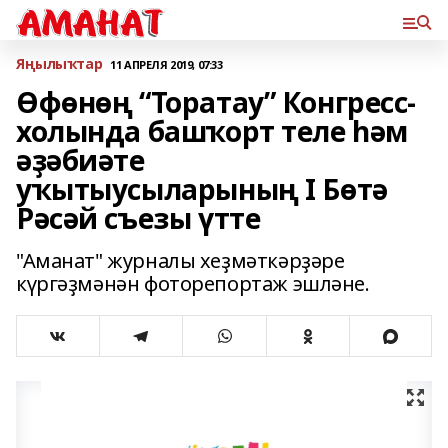
Яңылыҡтар
11 АПРЕЛЯ 2019, 07:33
Өфөнөң “Торатау” Конгресс-
холында башҡорт теле һәм
әҙәбиәте
уҡытыусыларының I Бөтә
Рәсәй съезы үтте
"Аманат" журналы хеҙмәткәрҙәре
күргәҙмәнән фоторепортаж эшләне.