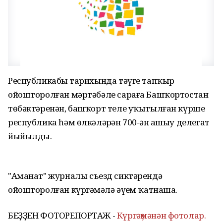
Республикабыҙ тарихында тәүге тапҡыр
ойошторолған мәртәбәле сараға Башҡортостан
төбәктәренән, башҡорт теле уҡытылған күрше
республика һәм өлкәләрҙән 700-ҙән ашыу делегат
йыйылды.
"Аманат" журналы съезд сиктәрендә
ойошторолған күргәҙмәлә әүҙем ҡатнаша.
БЕҘҘЕН ФОТОРЕПОРТАЖ -
Күргәҙмәнән фотолар.