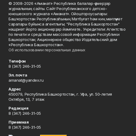
© 2008-2026 «Аманат» Республика балалар-үҫмерҙәр
журналының сайты. Сайт Республиканского детско-
юношеского журнала «Аманат». Ойоштороусылары:
Башҡортостан Республикаһының Матбуғат һәм киң мәғлүмәт
саралары буйынса агентлығы; "Республика Башкортостан"
нәшриәт йорто акционерҙар йәмғиәте.. Учредители: Агентство
по печати и средствам массовой информации Республики
Башкортостан; Акционерное общество Издательский дом
«Республика Башкортостан».
Об использовании персональных данных
Телефон
8 (347) 246-31-05
Эл. почта
amanat@yandex.ru
Адрес
450079, Республика Башкортостан, г. Уфа, ул. 50-летия
Октября, 13, 7 этаж
Редакция
8 (347) 246-31-05
Приемная
8 (347) 246-31-05