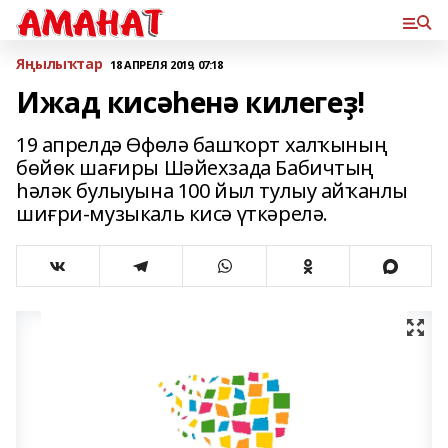
Яңылыҡтар
18 АПРЕЛЯ 2019, 07:18
Ижад кисәһенә килегеҙ!
19 апрелдә Өфөлә башҡорт халҡының
бөйөк шағиры Шәйехзада Бабичтың
һәләк булыуына 100 йыл тулыу айҡанлы
шиғри-музыкаль кисә үткәрелә.