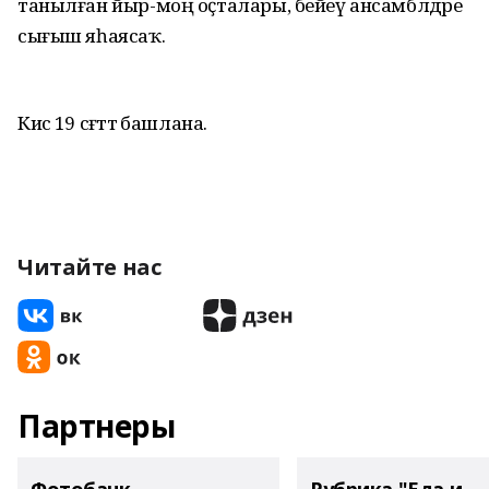
танылған йыр-моң оҫталары, бейеү ансамблдәре
сығыш яһаясаҡ.
Кисә 19 сәғәттә башлана.
Читайте нас
Партнеры