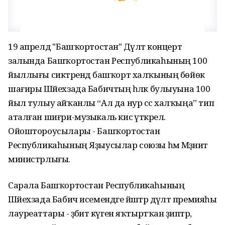
19 апрелдә "Башҡортостан" Дәүләт концерт
залында Башҡортостан Республикаһының 100
йыллығы сиктәрендә башҡорт халҡының бөйөк
шағиры Шәйехзада Бабичтың һәләк булыуына 100
йыл тулыу айҡанлы “Ал да нур сәс халҡыңа” тип
аталған шиғри-музыкаль кисә үткәрелә.
Ойоштороусылары - Башҡортостан
Республикаһының Яҙыусылар союзы һәм Мәҙәниәт
министрлығы.
Сарала Башҡортостан Республикаһының
Шәйехзада Бабич исемендәге йәштәр дәүләт премияһы
лауреаттары - әҙәбиәт күген яҡтыртҡан әҙиптәр,