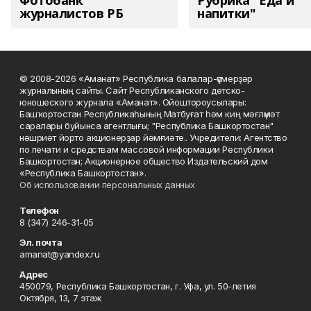
Фотобанк
Рубрика "Еда и
журналистов РБ
напитки"
© 2008-2026 «Аманат» Республика балалар-үҫмерҙәр
журналының сайты. Сайт Республиканского детско-
юношеского журнала «Аманат». Ойоштороусылары:
Башҡортостан Республикаһының Матбуғат һәм киң мәғлүмәт
саралары буйынса агентлығы; "Республика Башкортостан"
нәшриәт йорто акционерҙар йәмғиәте.. Учредители: Агентство
по печати и средствам массовой информации Республики
Башкортостан; Акционерное общество Издательский дом
«Республика Башкортостан».
Об использовании персональных данных
Телефон
8 (347) 246-31-05
Эл. почта
amanat@yandex.ru
Адрес
450079, Республика Башкортостан, г. Уфа, ул. 50-летия
Октября, 13, 7 этаж