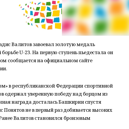
адис Валитов завоевал золотую медаль
 борьбе U-23. На первую ступень пьедестала он
этом сообщается на официальном сайте
ии.
рм» в республиканской Федерации спортивной
ов одержал уверенную победу над борцом из
анная награда досталась Башкирии спустя
с Понятов не в первый раз добивается высоких
 Ранее Валитов становился бронзовым