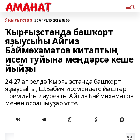
Яңылыҡтар
30 АПРЕЛЯ 2019, 05:55
Ҡырғыҙстанда башҡорт
яҙыусыһы Айгиз
Баймөхәмәтов китаптың
исем туйына меңдәрсә кеше
йыйҙы
24-27 апрелдә Ҡырғыҙстанда башҡорт
яҙыусыһы, Ш.Бабич исемендәге йәштәр
премияһы лауреаты Айгиз Баймөхәмәтов
менән осрашыуҙар үтте.