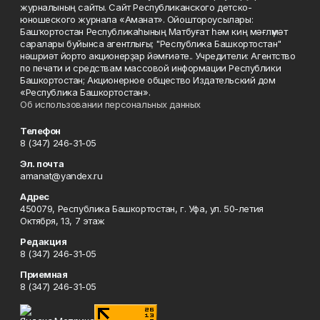
журналының сайты. Сайт Республиканского детско-
юношеского журнала «Аманат». Ойоштороусылары:
Башҡортостан Республикаһының Матбуғат һәм киң мәғлүмәт
саралары буйынса агентлығы; "Республика Башкортостан"
нәшриәт йорто акционерҙар йәмғиәте.. Учредители: Агентство
по печати и средствам массовой информации Республики
Башкортостан; Акционерное общество Издательский дом
«Республика Башкортостан».
Об использовании персональных данных
Телефон
8 (347) 246-31-05
Эл. почта
amanat@yandex.ru
Адрес
450079, Республика Башкортостан, г. Уфа, ул. 50-летия
Октября, 13, 7 этаж
Редакция
8 (347) 246-31-05
Приемная
8 (347) 246-31-05