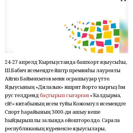
24-27 апрелдә Ҡырғыҙстанда башҡорт яҙыусыһы,
Ш.Бабич исемендәге йәштәр премияһы лауреаты
Айгиз Баймөхәмәтов менән осрашыуҙар үтте.
Яҙыусының «Дилазык» нәшриәт йорто ҡырғыҙ һәм
рус телдәрендә
баҫтырып сығарған
«Ҡалдырма,
әсәй!» китабының исем туйы Кожомгул исемендәге
Спорт һарайының 3000-дән ашыу кеше
һыйҙырышлы залында ойошторолдо. Сарала
республиканың күренекле яҙыусылары,