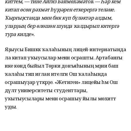
киттем, — тине Айгиз Баймөхәмәтов. — Һәр кем
китап өсөн рәхмәт һүҙҙәрен еткерергә теләне.
Ҡырғыҙстанда мин бик күп бүләктәр алдым,
уларҙың бер өлөшөн шунда ҡалдырып китергә
тура килде».
Яҙыусы Бишкәк ҡалаһының лицей-интернатында
ла китап уҡыусылар менән осрашты. Артабанғы
ике көндә быйыл Төрки донъяһының мәҙәни баш
ҡалаһы тип иғлан ителгән Ош ҡалаһында
осрашыуҙар үткәрҙе. «Жетиген» лицейы һәм Ош
дәүләт университеты студенттары,
уҡытыусылары менән осрашыу йылы мөхиттә
уҙҙы.