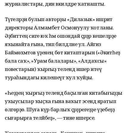
журналистары, дин вәкилдәре ҡатнашты.
Тәүгеләрҙән булып авторҙы «Дилазык» нәшриәт
директоры Алмамбет Осмонуулу ҡотланы.
Әҙәбиәттең сиге юҡ һәм ошондай әҫәрҙәр кешеләрҙе
яҡынайта ғына, тип билдәләне ул. Айгиз
Баймөхәмәтов үҙенең бөтә китаптарын («Әкиәтһеҙ
бала саҡ», «Урам балалары», «Алдаҡсы»
повестарын) ҡырғыҙ телендә нәшер итеү
тураһындағы килешеүгә ҡул ҡуйҙы.
«Һеҙҙең ҡырғыҙ телендә баҫылған китабығыҙҙы
уҡыусылар ҡыҫҡа ғына ваҡыт эсендә яратып
өлгөрҙө. Шуға күрә барлыҡ әҫәрҙәрегеҙҙе үҙебеҙҙә
сығарырға теләйбеҙ», — тине нәшерсе.