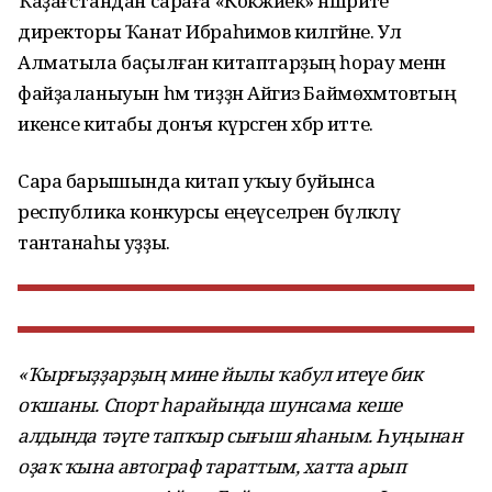
Ҡаҙағстандан сараға «Кокжиек» нәшриәте
директоры Ҡанат Ибраһимов килгәйне. Ул
Алматыла баҫылған китаптарҙың һорау менән
файҙаланыуын һәм тиҙҙән Айгиз Баймөхәмәтовтың
икенсе китабы донъя күрәсәген хәбәр итте.
Сара барышында китап уҡыу буйынса
республика конкурсы еңеүселәрен бүләкләү
тантанаһы уҙҙы.
«Ҡырғыҙҙарҙың мине йылы ҡабул итеүе бик
оҡшаны. Спорт һарайында шунсама кеше
алдында тәүге тапҡыр сығыш яһаным. Һуңынан
оҙаҡ ҡына автограф тараттым, хатта арып