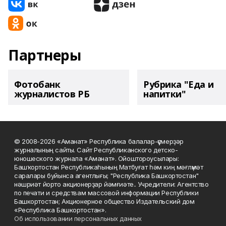
Партнеры
Фотобанк
Рубрика "Еда и
журналистов РБ
напитки"
© 2008-2026 «Аманат» Республика балалар-үҫмерҙәр
журналының сайты. Сайт Республиканского детско-
юношеского журнала «Аманат». Ойоштороусылары:
Башҡортостан Республикаһының Матбуғат һәм киң мәғлүмәт
саралары буйынса агентлығы; "Республика Башкортостан"
нәшриәт йорто акционерҙар йәмғиәте.. Учредители: Агентство
по печати и средствам массовой информации Республики
Башкортостан; Акционерное общество Издательский дом
«Республика Башкортостан».
Об использовании персональных данных