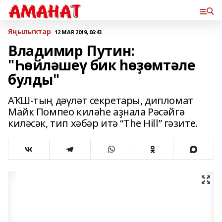
Яңылыҡтар
12 МАЯ 2019, 06:43
Владимир Путин:
"Һөйләшеү бик һөҙөмтәле
булды"
АҠШ-тың дәүләт секретары, дипломат
Майк Помпео киләһе аҙнала Рәсәйгә
киләсәк, тип хәбәр итә “The Hill” гәзите.