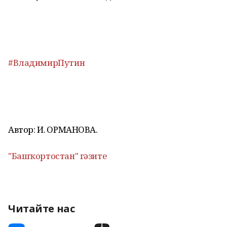
#ВладимирПутин
Автор: И. ҠОРМАНОВА.
"Башҡортостан" гәзите
Читайте нас