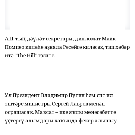
АҠШ-тың дәүләт секретары, дипломат Майк
Помпео киләһе аҙнала Рәсәйгә киләсәк, тип хәбәр
итә “The Hill” гәзите.
Ул Президент Владимир Путин һәм сит ил
эштәре министры Сергей Лавров менән
осрашасаҡ. Маҡсат – ике яҡлы мөнәсәбәтте
үҫтереү алымдары хаҡында фекер алышыу.