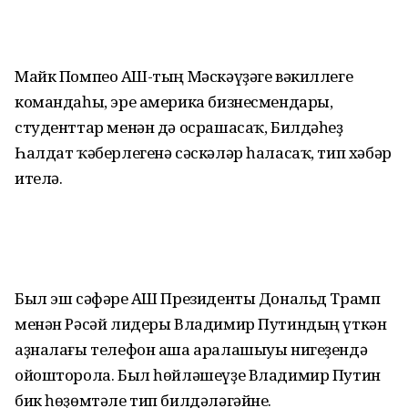
Майк Помпео АҠШ-тың Мәскәүҙәге вәкиллеге
командаһы, эре америка бизнесмендары,
студенттар менән дә осрашасаҡ, Билдәһеҙ
Һалдат ҡәберлегенә сәскәләр һаласаҡ, тип хәбәр
ителә.
Был эш сәфәре АҠШ Президенты Дональд Трамп
менән Рәсәй лидеры Владимир Путиндың үткән
аҙналағы телефон аша аралашыуы нигеҙендә
ойошторола. Был һөйләшеүҙе Владимир Путин
бик һөҙөмтәле тип билдәләгәйне.