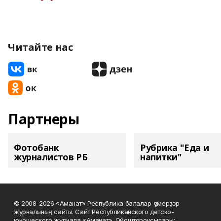
Читайте нас
Партнеры
Фотобанк
Рубрика "Еда и
журналистов РБ
напитки"
© 2008-2026 «Аманат» Республика балалар-үҫмерҙәр
журналының сайты. Сайт Республиканского детско-
юношеского журнала «Аманат». Ойоштороусылары: