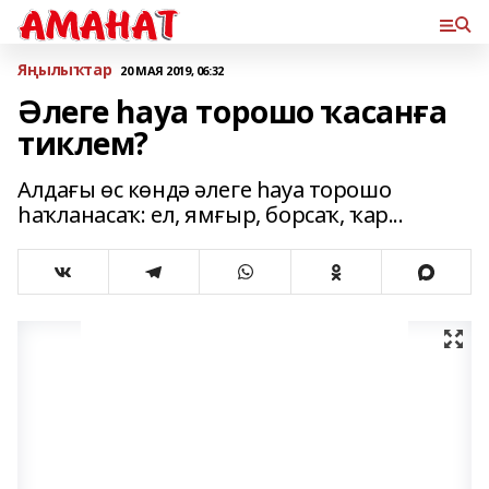
Яңылыҡтар
20 МАЯ 2019, 06:32
Әлеге һауа торошо ҡасанға
тиклем?
Алдағы өс көндә әлеге һауа торошо
һаҡланасаҡ: ел, ямғыр, борсаҡ, ҡар...