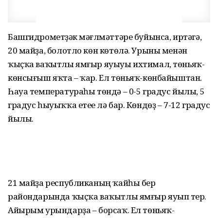
Башгидрометүҙәк мәғлүмәттәре буйынса, иртәгә,
20 майҙа, болотло көн көтөлә. Урыны менән
ҡыҫҡа ваҡытлы ямғыр яуыуы ихтимал, төньяҡ-
көнсығыш яҡта – ҡар. Ел төньяҡ-көнбайыштан.
Һауа температураһы төндә – 0-5 градус йылы, 5
градус һыуыҡҡа етеүе лә бар. Көндөҙ – 7-12 градус
йылы.
21 майҙа республиканың ҡайһы бер
райондарында ҡыҫҡа ваҡытлы ямғыр яуып үтер.
Айырым урындарҙа – борсаҡ. Ел төньяҡ-