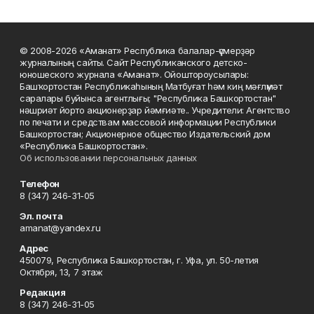
© 2008-2026 «Аманат» Республика балалар-үҫмерҙәр
журналының сайты. Сайт Республиканского детско-
юношеского журнала «Аманат». Ойоштороусылары:
Башҡортостан Республикаһының Матбуғат һәм киң мәғлүмәт
саралары буйынса агентлығы; "Республика Башкортостан"
нәшриәт йорто акционерҙар йәмғиәте.. Учредители: Агентство
по печати и средствам массовой информации Республики
Башкортостан; Акционерное общество Издательский дом
«Республика Башкортостан».
Об использовании персональных данных
Телефон
8 (347) 246-31-05
Эл. почта
amanat@yandex.ru
Адрес
450079, Республика Башкортостан, г. Уфа, ул. 50-летия
Октября, 13, 7 этаж
Редакция
8 (347) 246-31-05