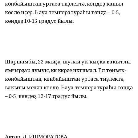
көнбайыштан уртаса тиҙлектә, көндөҙ ҡапыл
көслө иҫер. Һауа температураһы төндә – 0-5,
көндөҙ 10-15 градус йылы.
Шаршамбы, 22 майҙа, шулай уҡ ҡыҫҡа ваҡытлы
ямғырҙар яуыуы, күк күкрәүе ихтимал. Ел төньяҡ-
көнбайыштан, көнбайыштан уртаса тиҙлектә,
ваҡыты менән көслө. Һауа температураһы төндә
– 0-5, көндөҙ 12-17 градус йылы.
Автор: Д. ИШМОРАТОВА.